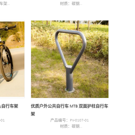
车架
材质：碳钢
包装尺寸：64*82.8CM。
钢
最小起订量：100PCS
"
港口：上海
锌/电抛光
商标：PV
套/纸箱
车
头自行车架
优质户外公共自行车 MTB 双面护柱自行车
架
01
产品编号：PV-0107-01
材质：碳钢
定制。
规格：70*16*91CM 或定制。