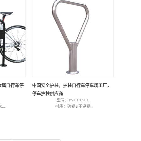
CM
表面处理：粉末涂层、热镀锌/电抛光
包装尺寸：940*740*200mm 1套/箱
最小起订量：200 件
金属自行车停
中国安全护柱，护柱自行车停车场工厂，
停车护柱供应商
型号：PV-0107-01
01
材质：碳钢&不锈钢
存放
产品尺寸：680*900mm(宽*高)
管道尺寸：DIA48*2.0 DIA100*2.0
净重：8kg
表面处理：不锈钢（可选
要