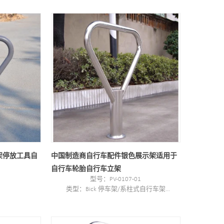
CS
最小起订量：100PCS
港口：上海
商标：PV
架停放工具自
中国制造商自行车配件银色展示架适用于
自行车轮胎自行车立架
型号：PV-0107-01
类型：Bick 停车架/系柱式自行车架
风格: 户外/室内
州
材质：碳钢/不锈钢
色
尺寸：W700*H910mm