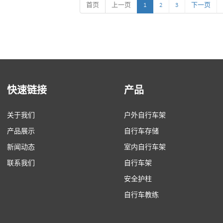
尺寸：1007mm*500mm*450mm
首页
上一页
1
尺寸：1007mm*500mm*
2
3
下一页
表面处理：热镀锌
表面处理：热镀
快速链接
产品
关于我们
户外自行车架
产品展示
自行车存储
新闻动态
室内自行车架
联系我们
自行车架
安全护柱
自行车教练