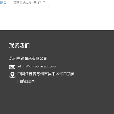
450mm
尾页
当前页面:1/3 共 27 个
锌
联系我们
苏州先锋车辆有限公司
admin@chinabikerack.com
中国江苏省苏州市吴中区胥口镇灵
山路838号