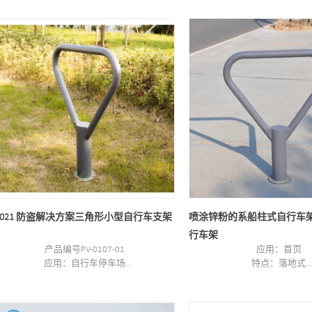
净重/毛重：8.4kg/9.23kg
最小起订量：100P
容量：2辆自行车
港口：上海
商标：PV
2021 防盗解决方案三角形小型自行车支架
喷涂锌粉的系船柱式自行车
行车架
产品编号PV-0107-01
应用：首页
应用：自行车停车场
特点：落地式
产地：中国江苏苏州
商标：先锋汽车
颜色：黑色，银色
产地：中国江苏苏
尺寸：70*16*91CM
颜色：黑色，银