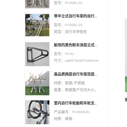
风格：室内外
型号：PV-0081-01
材料 : 碳钢
类型：自行车停放处
装车：根据客户需要
带半立式自行车架的自行车停放处
颜色：银色
尺寸：195*23.2*75cm，
风格：室内室外
型号：PV-0081-01
200.55*23.2*75cm，或定
材质：碳钢
类型：自行车停放处
制。
装载量：根据客户需要
颜色：黑色
表面处理：热镀锌
尺寸：高1463毫米，深
耐用的黑色粉末涂层立式自行车架
风格：室内室外
1114毫米
材质：碳钢
型号：PV-H1
表面处理：热镀锌
载重：2-10辆（根据客户需
尺寸：w605*D400*H330mm
要）
规格：圆管：￠16*1.2mm
尺寸：高1463毫米，深
高品质两层自行车架双层自行车架
表面处理：动力涂层
1114毫米
净重：1.6 公斤
材质：碳钢/不锈钢
表面处理：热镀锌
包装尺寸：6pcs/ctn
载重：根据客户空间大小，
最小起订量：100 件
我们可以根据尺寸设计
室内自行车轮胎和车轮支架壁架车库挂钩
尺寸：W1977*D1130（取决
于您的停车位）*H2500mm
产品编号：PV-0046-01
表面处理：粉末涂层、热镀
材质：碳钢
锌/电抛光
规格：10.2*59*28CM 或定