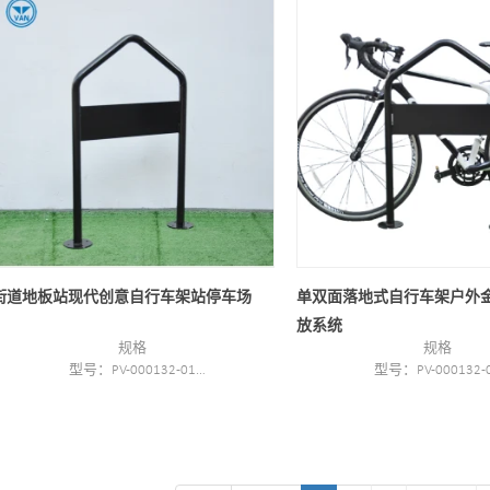
材质：钢
尺寸：70 * 16 * 91
净重/毛重：12KG/16KG
街道地板站现代创意自行车架站停车场
单双面落地式自行车架户外
放系统
规格
规格
型号：PV-000132-01
型号：PV-000132-
类型：自行车停放和存放
类型：自行车停放和
颜色：黑色
颜色：黑色
风格：室内外
风格：室内外
材料 : 碳钢
材料 : 碳钢
装车：根据客户需要
装车：根据客户需