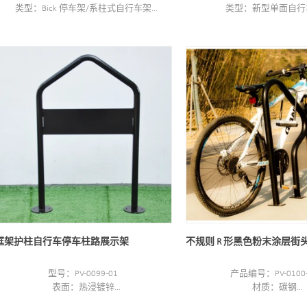
类型：Bick 停车架/系柱式自行车架
类型：新型单面自行
风格: 户外/室内
风格：户外
材质：碳钢/不锈钢
材质：碳钢/不锈
尺寸：W700*H910mm
尺寸：W23"*H34
表面处理：粉末涂层、热镀锌/电抛光
表面处理：粉末涂层，热镀
包装尺寸：940*740*200mm 1套/箱
包装尺寸：24*35" 1
最小起订量：200 件
可停放1辆自行
框架护柱自行车停车柱路展示架
不规则 R 形黑色粉末涂层街
型号：PV-0099-01
产品编号：PV-0100-
表面：热浸镀锌
材质：碳钢
尺寸：60*91.4CM 或‖定制
规格：90*48.6CM或