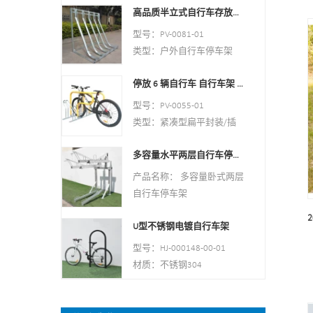
包装尺寸：
高品质半立式自行车存放架户外自行车停车架
制。
2000*2000*2500mm（40车
最小起订量：100PCS
型号：PV-0081-01
位）
港口：上海
类型：户外自行车停车架
粉末涂层、热镀锌/电抛光
商标：PV
风格：室内外
停放 6 辆自行车 自行车架 中国自行车架制造商
材料 : 碳钢
装载：2-10辆（根据客户需
型号：PV-0055-01
要）
类型：紧凑型扁平封装/插
尺寸：170.5*116*148CM
槽
表面处理：热镀锌
多容量水平两层自行车停车架
颜色：黑色/银色/黄色/可选
风格：户外/室内
产品名称： 多容量卧式两层
材质：碳钢/不锈钢
自行车停车架
容量 : 停放 6 辆自行车
材质： 碳钢
尺寸：
U型不锈钢电镀自行车架
表面处理： 粉末涂层
L1400*W1054*H840mm
立柱： 80mm * 80mm 厚
型号：HJ-000148-00-01
净重：38KG
度：3mm
材质：不锈钢304
表面处理：粉末喷涂/热镀
钢板：厚度：2mm
管材：50毫米*2.5毫米
锌/电抛光
尺寸： 1325*1890*1830mm
尺寸：900*700毫米（长*
包装尺寸：
重量： 370公斤/套