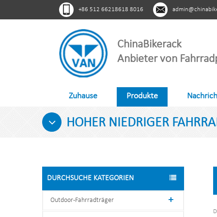
+86 512 66218618 8016
admin@chinabik
ChinaBikerack
Anbieter von Fahrrad
Zuhause
Produkte
Nachric
HOHER NIEDRIGER FAHRR
DURCHSUCHE KATEGORIEN
Outdoor-Fahrradträger
D