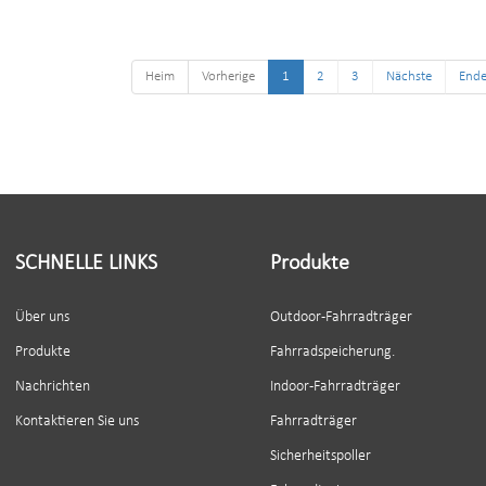
Kapazität: 4 Fahrräder
Kapazität: 2-3 Fahrrä
Heim
Vorherige
1
2
3
Nächste
End
SCHNELLE LINKS
Produkte
Über uns
Outdoor-Fahrradträger
Produkte
Fahrradspeicherung.
Nachrichten
Indoor-Fahrradträger
Kontaktieren Sie uns
Fahrradträger
Sicherheitspoller