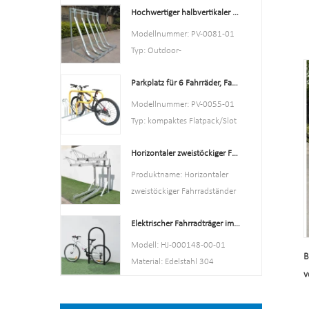
(abhängig von Ihrem
Hochwertiger halbvertikaler Fahrradständer für den Außenbereich
cm oder kundenspezifisch.
Parkplatz)*H2500mm
MOQ: 100 STÜCKE
Modellnummer: PV-0081-01
Oberfläche:
Hafen: Schanghai
Typ: Outdoor-
Pulverbeschichtet,
Warenzeichen: PV
Fahrradparkständer
feuerverzinkt/elektropoliert
Parkplatz für 6 Fahrräder, Fahrradständer, China, Hersteller von Fahrradständern
Stil: sowohl drinnen als auch
Verpackungsgröße: 2000 x
draußen
Modellnummer: PV-0055-01
2000 x 2500 mm (40
Material: Kohlenstoffstahl
Typ: kompaktes Flatpack/Slot
Parkplätze).
Beladung: 2-10 Fahrräder (je
Farbe: Schwarz / Silber / Gelb
Pulverbeschichtet,
nach Kundenwunsch)
Horizontaler zweistöckiger Fahrradständer mit mehreren Kapazitäten
/ optional
feuerverzinkt/elektropoliert
Größe: 170,5 * 116 * 148 cm
Stil: Draußen/drinnen
Produktname: Horizontaler
Oberfläche: feuerverzinkt
Material:
zweistöckiger Fahrradständer
Kohlenstoffstahl/Edelstahl
mit mehreren Kapazitäten
Kapazität: Platz für 6
Elektrischer Fahrradträger im U-Stil aus Edelstahl mit elektrischer Beschichtung
Material: Kohlenstoffstahl
Fahrräder
Ausführung:
Modell: HJ-000148-00-01
Größe:
B
Pulverbeschichtet
Material: Edelstahl 304
L1400*B1054*H840mm
Pfosten: 80 mm * 80 mm
v
Rohr: 50 mm * 2,5 mm
Nettogewicht: 38 kg
Dicke: 3 mm
Größe: 900*700 mm (L*B)
Oberfläche:
Stahlplatte: Dicke: 2 mm