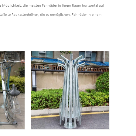
 Möglichkeit, die meisten Fahrräder in Ihrem Raum horizontal auf
taffelte Radkastenhöhen, die es ermöglichen, Fahrräder in einem