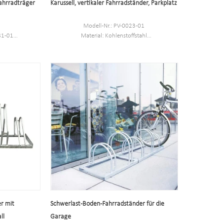
Fahrradträger
Karussell, vertikaler Fahrradständer, Parkplatz
Modell-Nr.: PV-0023-01
81-01
Material: Kohlenstoffstahl
-aufbewahrung
Abmessung: 207,9 * 580 * 580 cm
Kapazität: 16 Fahrräder
ch draußen
Gewicht: 100 kg
tahl
nbedarf
fe 1114 mm
inkt
r mit
Schwerlast-Boden-Fahrradständer für die
ll
Garage