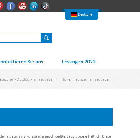
한국어
Pinterest
Facebook
Youtube
Linkedin
Nederlands
Deutsche
ontaktieren Sie uns
Lösungen 2022
ategorie
>
Outdoor-Fahrradträger
>
Hoher niedriger Fahrradträger
ll als auch als vollständig geschweißte Baugruppe erhältlich. Diese