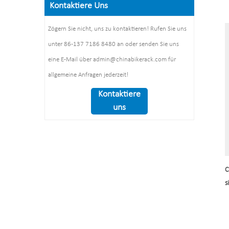
Oberflächenbehandlung:
Kontaktiere Uns
Pulverbeschichtung /
Abmessungen: 1325 x 1890 x
Polieren
feuerverzinkt / Elektropolieren
1830 mm
Zögern Sie nicht, uns zu kontaktieren! Rufen Sie uns
Verpackungsgröße: 1490 x
Gewicht: 370 kg/Satz
unter 86-137 7186 8480 an oder senden Sie uns
860 x 160 mm, 1
Stück/Karton
eine E-Mail über admin@chinabikerack.com für
allgemeine Anfragen jederzeit!
Kontaktiere
uns
C
s