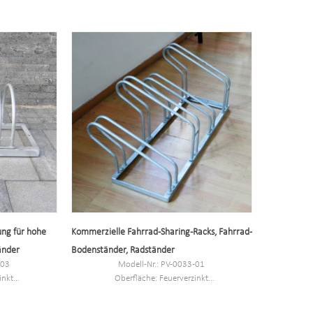
er individuell
Größe: 170,5 * 116 * 148 cm oder individuell
kg
NW/GW: 25 kg/26 kg
er
Kapazität: 5 Fahrräder
ung für hohe
Kommerzielle Fahrrad-Sharing-Racks, Fahrrad-
änder
Bodenständer, Radständer
-03
Modell-Nr.: PV-0033-01
inkt
Oberfläche: Feuerverzinkt
er individuell
Größe: 106 x 50,8 x 44 cm
 kg
NW/GW: 10,1 kg/11,11 kg