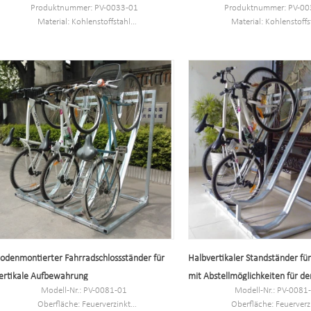
Produktnummer: PV-0033-01
Produktnummer: PV-00
Material: Kohlenstoffstahl
Material: Kohlenstoffs
Größe: 106 x 50,8 x 44 cm
Größe: 375 x 600 x 18
Mindestbestellmenge: 100 Stück
MOQ: 100 STÜCK
Hafen: Shanghai
Hafen: Schanghai
Warenzeichen: PV
Warenzeichen: PV
odenmontierter Fahrradschlossständer für
Halbvertikaler Standständer für
ertikale Aufbewahrung
mit Abstellmöglichkeiten für de
Modell-Nr.: PV-0081-01
Modell-Nr.: PV-0081
Außenbereich
Oberfläche: Feuerverzinkt
Oberfläche: Feuerverz