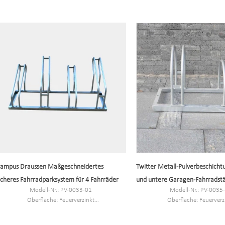
Größe: 170,5 x 116 x 148 cm oder individuell
Größe: 170,5 * 116 * 148 cm od
NW/GW: 25 kg/26 kg
NW/GW: 25 kg/26 
Kapazität: 5 Fahrräder
Kapazität: 5 Fahrräd
ampus Draussen Maßgeschneidertes
Twitter Metall-Pulverbeschicht
icheres Fahrradparksystem für 4 Fahrräder
und untere Garagen-Fahrradst
Modell-Nr.: PV-0033-01
Modell-Nr.: PV-0035
Oberfläche: Feuerverzinkt
Oberfläche: Feuerverz
Größe: 106 x 50,8 x 44 cm
Größe: 38,7 * 5,24 * 37,2 cm od
NW/GW: 10,1 kg/11,11 kg
N.W./G.W.: 6,1 kg/6,3