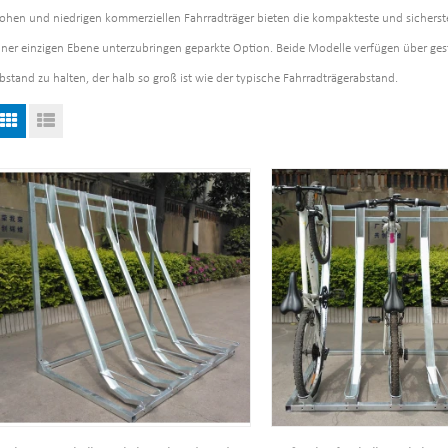
ohen und niedrigen kommerziellen Fahrradträger bieten die kompakteste und sicherste
iner einzigen Ebene unterzubringen geparkte Option. Beide Modelle verfügen über ges
bstand zu halten, der halb so groß ist wie der typische Fahrradträgerabstand.