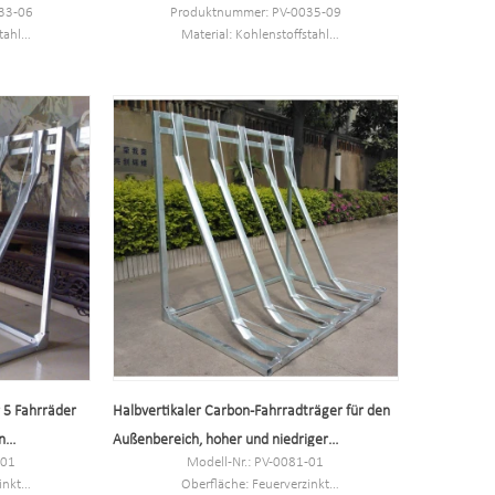
33-06
Produktnummer: PV-0035-09
tahl
Material: Kohlenstoffstahl
00 mm
Größe: L3150*H415*B390 mm
E
MOQ: 100 STÜCKE
Hafen: Schanghai
Warenzeichen: PV
 5 Fahrräder
Halbvertikaler Carbon-Fahrradträger für den
n
Außenbereich, hoher und niedriger
-01
Modell-Nr.: PV-0081-01
Fahrradträger
inkt
Oberfläche: Feuerverzinkt