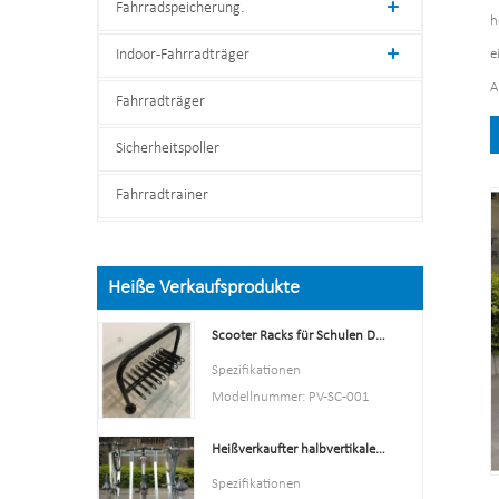
Fahrradspeicherung.
h
Indoor-Fahrradträger
e
A
Fahrradträger
Sicherheitspoller
Fahrradtrainer
Heiße Verkaufsprodukte
Scooter Racks für Schulen Double Side Scooter Stand Rack
Spezifikationen
Modellnummer: PV-SC-001
Typ: Fahrradparken und -
Heißverkaufter halbvertikaler Fahrradträger und Fahrradaufbewahrung
aufbewahrung
Farbe: Gelb, Schwarz, Grün,
Spezifikationen