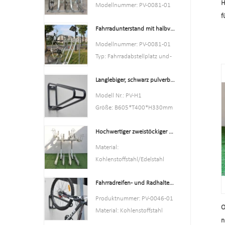
Rot oder Kundenspezifisch.
H
Modellnummer: PV-0081-01
Stil: sowohl drinnen als auch
f
Typ: Fahrradabstellplatz und -
draußen
Fahrradunterstand mit halbvertikalen Gepäckträgern. Fahrradaufbewahrung
aufbewahrung
Material: Kohlenstoffstahl
Farbe silber
Modellnummer: PV-0081-01
Laden: Nach Kundenwunsch
Stil: sowohl drinnen als auch
Typ: Fahrradabstellplatz und -
Größe: 195 * 23,2 * 75 cm,
draußen
aufbewahrung
200,55 * 23,2 * 75 cm oder
Material: Kohlenstoffstahl
Langlebiger, schwarz pulverbeschichteter vertikaler Fahrradträger
Farbe: Schwarz
kundenspezifisch.
Beladung: Je nach
Stil: sowohl drinnen als auch
Modell Nr.: PV-H1
Ausführung: feuerverzinkt
Kundenbedarf
draußen
Größe: B605*T400*H330mm
Größe: Höhe 1463 mm, Tiefe
Material: Kohlenstoffstahl
Spezifikation: Rundrohr: 16 *
1114 mm
Beladung: 2-10 Fahrräder (je
Hochwertiger zweistöckiger Fahrradträger, Doppeldecker-Fahrradträger
1,2 mm
Oberfläche: feuerverzinkt
nach Kundenwunsch)
Ausführung:
Material:
Größe: Höhe 1463 mm, Tiefe
Pulverbeschichtet
Kohlenstoffstahl/Edelstahl
1114 mm
Nettogewicht: 1,6 kg
Laden: Je nach Raumgröße
Oberfläche: feuerverzinkt
Verpackungsgröße: 6
Fahrradreifen- und Radhalter für den Innenbereich, Wandregal, Garagenhaken
des Kunden können wir
Stück/Karton
entsprechend der Größe
Produktnummer: PV-0046-01
Mindestbestellmenge: 100
O
entwerfen
Material: Kohlenstoffstahl
Stück
Größe: B1977*T1130
n
Spezifikation: 10,2 * 59 * 28