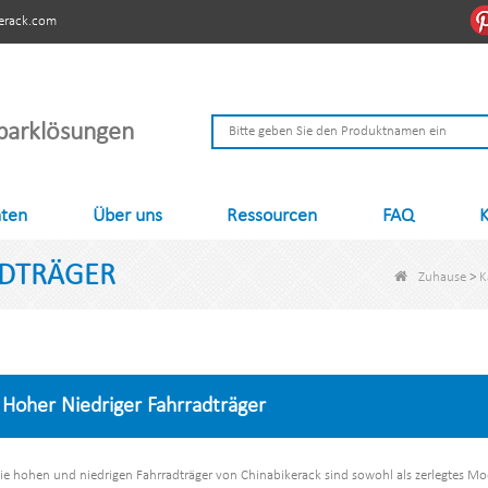
erack.com
parklösungen
hten
Über uns
Ressourcen
FAQ
K
ADTRÄGER
Zuhause
>
K
Hoher Niedriger Fahrradträger
ie hohen und niedrigen Fahrradträger von Chinabikerack sind sowohl als zerlegtes Mode