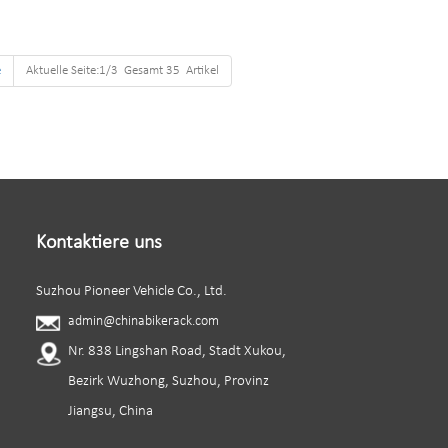
der
Kapazität: 4 Fahrräder
e
Aktuelle Seite:1/3 Gesamt 35 Artikel
Kontaktiere uns
Suzhou Pioneer Vehicle Co., Ltd.
admin@chinabikerack.com
Nr. 838 Lingshan Road, Stadt Xukou,
Bezirk Wuzhong, Suzhou, Provinz
Jiangsu, China