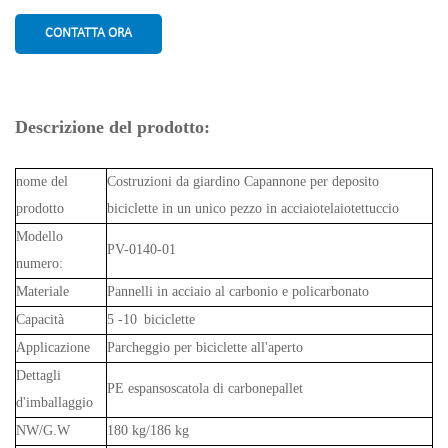
CONTATTA ORA
Descrizione del prodotto:
nome del
Costruzioni da giardino Capannone per deposito
prodotto
biciclette in un unico pezzo in acciaiotelaiotettuccio
Modello
PV-0140-01
numero:
Materiale
Pannelli in acciaio al carbonio e policarbonato
Capacità
5 -10 biciclette
Applicazione
Parcheggio per biciclette all'aperto
Dettagli
PE espansoscatola di carbonepallet
d'imballaggio
NW/G.W
180 kg/186 kg