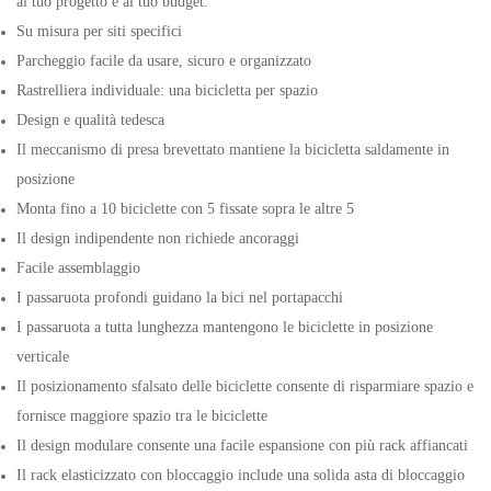
al tuo progetto e al tuo budget.
Su misura per siti specifici
Parcheggio facile da usare, sicuro e organizzato
Rastrelliera individuale: una bicicletta per spazio
Design e qualità tedesca
Il meccanismo di presa brevettato mantiene la bicicletta saldamente in
posizione
Monta fino a 10 biciclette con 5 fissate sopra le altre 5
Il design indipendente non richiede ancoraggi
Facile assemblaggio
I passaruota profondi guidano la bici nel portapacchi
I passaruota a tutta lunghezza mantengono le biciclette in posizione
verticale
Il posizionamento sfalsato delle biciclette consente di risparmiare spazio e
fornisce maggiore spazio tra le biciclette
Il design modulare consente una facile espansione con più rack affiancati
Il rack elasticizzato con bloccaggio include una solida asta di bloccaggio