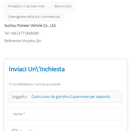
Portabici in acciaio inox
Gancio bici
Cremagliere della bici commerciali
Suzhou Pioneer Vehicle Co., Ltd.
Tel:
+8613771868480
Referente:
Murphy Qin
Inviaci Un\'inchiesta
Ti contatteremo il prima possibile!
Soggetto:
Costruzioni da giardino Capannone per deposito
biciclette in un unico pezzo in acciaiotelaiotettuccio