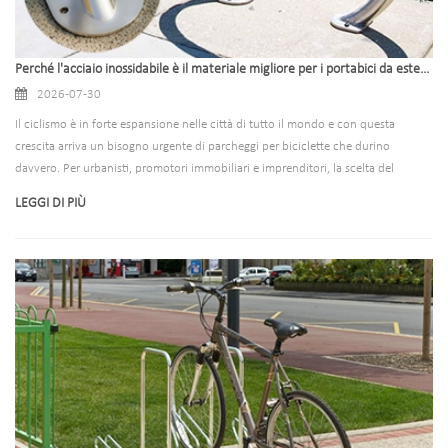
Perché l'acciaio inossidabile è il materiale migliore per i portabici da esterno
2026-07-30
Il ciclismo è in forte espansione nelle città di tutto il mondo e con questa
crescita arriva un bisogno urgente di parcheggi per biciclette che durino
davvero. Per urbanisti, promotori immobiliari e imprenditori, la scelta del
materiale giusto per i portabiciclette da esterno non è solo una decisione di
LEGGI DI PIÙ
approvvigionamento minore, ma influisce direttamente sulla longevità, sulla
soddisfazione dell'utente e sui costi a lungo termine.