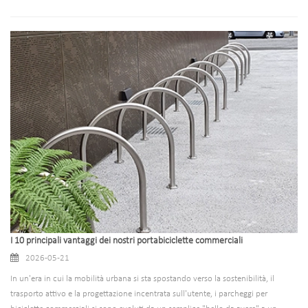
progettati fanno molto di più che tenere semplicemente le biciclette in
posizione. Ottimizzano l'utilizzo dello spazio, migliorano l'accessibilità del sito,
migliorano l'immagine del marchio e supportano gli obiettivi di trasporto
urbano ecologici. Che si tratti degli spostamenti quotidiani dei dipendenti, del
parcheggio temporaneo dei clienti o delle esigenze di viaggio dei residenti
pubblici, i portabiciclette commerciali di alta qualità offrono valore a lungo
termine per proprietà commerciali e pubbliche. In questa guida analizzeremo
l'importanza delle soluzioni professionali per il parcheggio delle biciclette, i tipi
di portabici tradizionali, i suggerimenti per la selezione basati su scenari e il
motivo per cui i nostri portabici commerciali si distinguono per qualità, diversità
e soluzioni di progetto personalizzate.
I 10 principali vantaggi dei nostri portabiciclette commerciali
2026-05-21
In un'era in cui la mobilità urbana si sta spostando verso la sostenibilità, il
trasporto attivo e la progettazione incentrata sull'utente, i parcheggi per