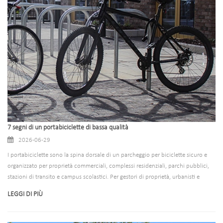
minuti per rubare le biciclette senza sforzo.
7 segni di un portabiciclette di bassa qualità
2026-06-29
I portabiciclette sono la spina dorsale di un parcheggio per biciclette sicuro e
organizzato per proprietà commerciali, complessi residenziali, parchi pubblici,
stazioni di transito e campus scolastici. Per gestori di proprietà, urbanisti e
imprenditori, investire in infrastrutture di parcheggio per biciclette non è solo
LEGGI DI PIÙ
un aggiornamento funzionale: è un investimento a lungo termine nella sicurezza
degli utenti, nell’efficienza dello spazio, nella durabilità delle risorse e nella
reputazione del marchio. Tuttavia, non tutti i portabici sono uguali. I