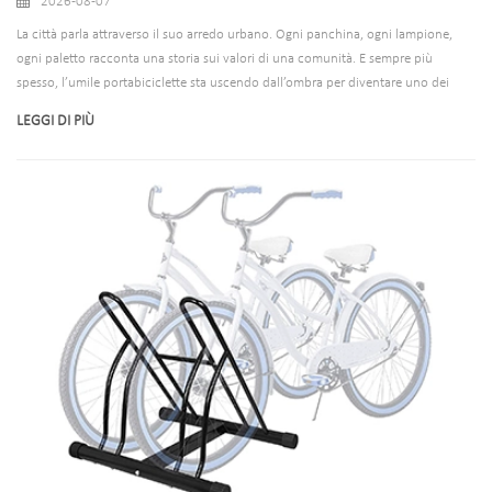
2026-08-07
La città parla attraverso il suo arredo urbano. Ogni panchina, ogni lampione,
ogni paletto racconta una storia sui valori di una comunità. E sempre più
spesso, l’umile portabiciclette sta uscendo dall’ombra per diventare uno dei
narratori più visibili – e più vulnerabili – di quella storia. Non stiamo parlando
LEGGI DI PIÙ
dei tristi e solitari piegaruote imbullonati ai marciapiedi negli anni '90. Stiamo
parlando di portabiciclette stradali: oggetti che funzionano con precisione
chirurgica e allo stesso tempo scolpiscono il ritmo visivo dello spazio pubblico.