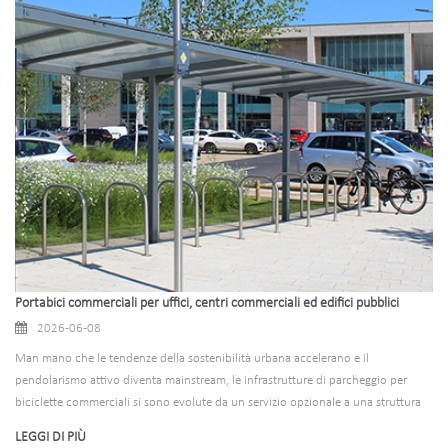
portabiciclette di bassa qualità e a basso costo possono sembrare convenienti
in anticipo, ma portano a infiniti problemi: danni frequenti, graffi e rotture della
bicicletta, vulnerabilità della sicurezza, rischi per la sicurezza e costose
sostituzioni anticipate. La maggior parte dei portabiciclette di bassa qualità
nasconde i propri difetti dietro un design semplice e dall'aspetto simile. Senza
un’ispezione professionale, è facile acquistare prodotti scadenti che non
soddisfano le esigenze di utilizzo quotidiano. In questa guida analizziamo 7
chiari segnali di un portabiciclette di bassa qualità per aiutarti a evitare
investimenti sbagliati. Evidenzieremo inoltre come le nostre soluzioni di
portabiciclette premium eliminano questi punti critici, offrendo soluzioni di
parcheggio durevoli, versatili e ad alte prestazioni per tutti gli scenari.
Portabici commerciali per uffici, centri commerciali ed edifici pubblici
2026-06-08
Man mano che le tendenze della sostenibilità urbana accelerano e il
pendolarismo attivo diventa mainstream, le infrastrutture di parcheggio per
biciclette commerciali si sono evolute da un servizio opzionale a una struttura
pubblica e aziendale necessaria. Per gli uffici moderni, i centri commerciali, gli
LEGGI DI PIÙ
snodi di transito e gli edifici pubblici, i portabiciclette commerciali ben