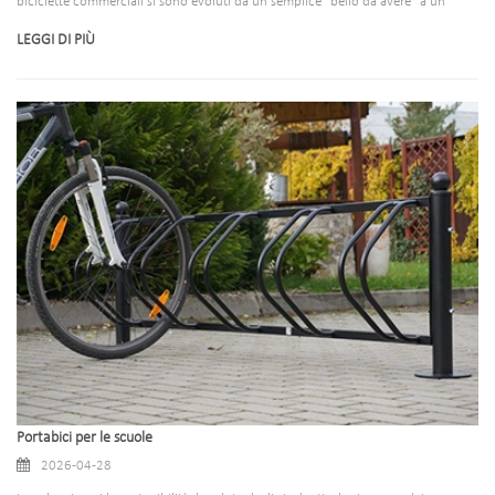
biciclette commerciali si sono evoluti da un semplice "bello da avere" a un
componente infrastrutturale essenziale per aziende, comuni, istituti scolastici e
LEGGI DI PIÙ
spazi pubblici. Che tu sia il proprietario di un negozio al dettaglio che cerca di
attirare clienti attenti all'ambiente, un amministratore immobiliare che mira a
migliorare la soddisfazione degli inquilini o un urbanista che lavora per costruire
comunità più verdi, investire in portabiciclette commerciali di alta qualità offre
vantaggi di vasta portata che vanno oltre il semplice deposito delle biciclette.
Nella nostra azienda, siamo specializzati nella realizzazione di portabiciclette
commerciali versatili e di alta qualità, progettati per soddisfare le diverse
esigenze degli spazi moderni, combinando durata, funzionalità e fascino
estetico per massimizzare il valore per i nostri clienti. Di seguito, analizziamo i 10
principali vantaggi derivanti dalla scelta dei nostri portabiciclette commerciali,
evidenziando perché rappresentano un investimento intelligente per qualsiasi
organizzazione.
Portabici per le scuole
2026-04-28