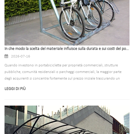
In che modo la scelta del materiale influisce sulla durata e sui costi del portabici
2026-07-16
Quando investono in portabiciclette per proprietà commerciali, strutture
pubbliche, comunità residenziali o parcheggi commerciali, la maggior parte
degli acquirenti si concentra fortemente sul prezzo iniziale trascurando un
fattore critico: la composizione del materiale. Il materiale di un portabiciclette
LEGGI DI PIÙ
ne determina direttamente la durata, i costi di manutenzione giornaliera, la
resistenza agli agenti atmosferici, la stabilità strutturale e il ritorno
sull'investimento a lungo termine. Un rack a basso costo e scarsamente
selezionato può arrugginirsi, deformarsi o rompersi entro 2-3 anni,
comportando frequenti sostituzioni, rischi per la sicurezza e spese aggiuntive
nascoste. Al contrario, le opzioni di materiali premium garantiscono una durata
decennale e una manutenzione minima, ottimizzando i costi complessivi del