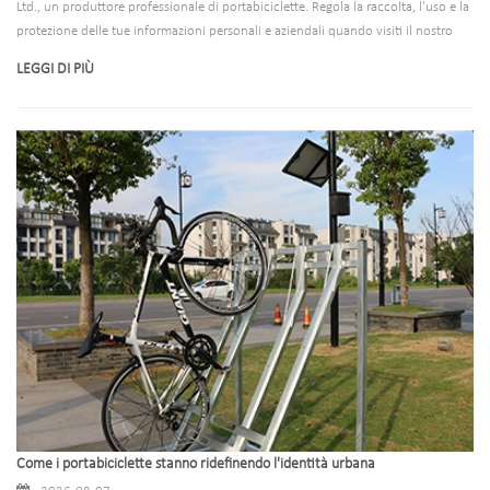
Ltd., un produttore professionale di portabiciclette. Regola la raccolta, l'uso e la
protezione delle tue informazioni personali e aziendali quando visiti il ​​nostro
sito web o collabori con noi (focus B2B). Accedendo al nostro sito Web o
LEGGI DI PIÙ
interagendo con noi, accetti questa Politica.
Come i portabiciclette stanno ridefinendo l'identità urbana