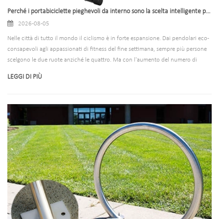
Perché i portabiciclette pieghevoli da interno sono la scelta intelligente per le aziende e le case moderne
2026-08-05
Nelle città di tutto il mondo il ciclismo è in forte espansione. Dai pendolari eco-
consapevoli agli appassionati di fitness del fine settimana, sempre più persone
scelgono le due ruote anziché le quattro. Ma con l'aumento del numero di
persone in bicicletta, una domanda fondamentale emerge più forte che
LEGGI DI PIÙ
mai: dove metti la bicicletta quando il viaggio è finito? Per gestori di proprietà,
imprenditori e proprietari di case, questa domanda è diventata un mal di testa
quotidiano. Le biciclette appoggiate ai muri lasciano segni di graffi. I corridoi
ingombri di biciclette creano rischi per la sicurezza. E gli scaffali metallici
permanenti? Consumano spazio prezioso 24 ore al giorno, 7 giorni alla
settimana, indipendentemente dal fatto che siano pieni o vuoti.