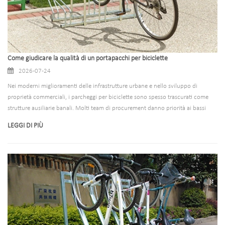
Come giudicare la qualità di un portapacchi per biciclette
2026-07-24
Nei moderni miglioramenti delle infrastrutture urbane e nello sviluppo di
proprietà commerciali, i parcheggi per biciclette sono spesso trascurati come
strutture ausiliarie banali. Molti team di procurement danno priorità ai bassi
costi iniziali, ignorando gli standard di qualità fondamentali e il valore operativo
LEGGI DI PIÙ
a lungo termine. Tuttavia, i portabiciclette di bassa qualità e scarsamente
progettati portano una serie di problemi persistenti: instabilità strutturale che
causa il ribaltamento e i graffi delle biciclette, scarse prestazioni antifurto che
aumentano i rischi di perdita del veicolo, materiali scadenti che arrugginiscono
e si degradano rapidamente e costi ricorrenti di manutenzione e sostituzione nel
tempo. Per progetti comunali, complessi commerciali, campus scolastici e
comunità residenziali, attrezzature per parcheggi per biciclette non qualificate
compromettono la sicurezza del sito, rovinano l’estetica ambientale complessiva
e creano oneri gestionali a lungo termine e perdite economiche nascoste.