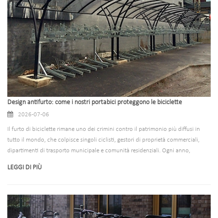
progetto nel lungo periodo.
Design antifurto: come i nostri portabici proteggono le biciclette
2026-07-06
Il furto di biciclette rimane uno dei crimini contro il patrimonio più diffusi in
tutto il mondo, che colpisce singoli ciclisti, gestori di proprietà commerciali,
dipartimenti di trasporto municipale e comunità residenziali. Ogni anno,
innumerevoli biciclette vengono rubate non perché i proprietari non le
LEGGI DI PIÙ
chiudano a chiave, ma perché i normali portabiciclette non dispongono di
un'ingegneria antifurto professionale e di una sicurezza strutturale. Molti
parcheggi di base sono caratterizzati da sottili strutture metalliche, deboli
strutture di saldatura, singoli punti di chiusura e parti sciolte esposte, che
consentono ai ladri di fare leva, tagliare o smontare le rastrelliere in pochi