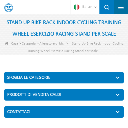
Italian
STAND UP BIKE RACK INDOOR CYCLING TRAINING
WHEEL ESERCIZIO RACING STAND PER SCALE
>
>
>
Casa
Categoria
Allenatore di bici
Stand Up Bike Rack Indoor Cycling
Training Wheel Esercizio Racing Stand per scale
SFOGLIA LE CATEGORIE
PRODOTTI DI VENDITA CALDI
CONTATTACI