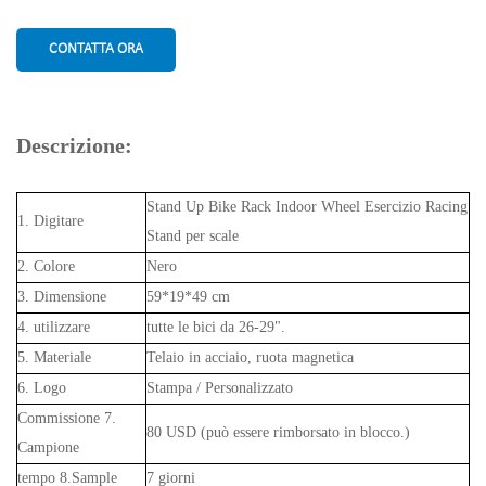
CONTATTA ORA
Descrizione:
Stand Up Bike Rack Indoor Wheel Esercizio Racing
1. Digitare
Stand per scale
2. Colore
Nero
3. Dimensione
59*19*49 cm
4. utilizzare
tutte le bici da 26-29".
5. Materiale
Telaio in acciaio, ruota magnetica
6. Logo
Stampa / Personalizzato
Commissione 7.
80 USD (può essere rimborsato in blocco.)
Campione
tempo 8.Sample
7 giorni