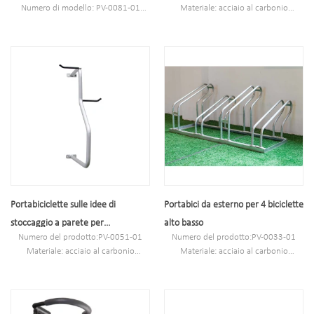
Numero di modello: PV-0081-01
Materiale: acciaio al carbonio
Tipologia: Parcheggio e deposito
Specifica: 10,2 * 59 * 28 cm o
biciclette
personalizzato.
Colore:argento
MOQ: 100 PZ
Stile: sia all'interno che all'esterno
Porto: Shanghai
Materiale: acciaio al carbonio
Marchio: PV
Caricamento: secondo le esigenze del
cliente
Dimensioni: altezza 1463 mm,
profondità 1114 mm
Finitura: zincata a caldo
Portabiciclette sulle idee di
Portabici da esterno per 4 biciclette
stoccaggio a parete per
alto basso
Numero del prodotto:PV-0051-01
Numero del prodotto:PV-0033-01
l'appartamento
Materiale: acciaio al carbonio
Materiale: acciaio al carbonio
Dimensioni: 93,2 x 38,97 x 59,7 cm
Dimensioni: 106 x 50,8 x 44 cm
MOQ: 100 PZ
MOQ: 100 PZ
Porto: Shanghai
Porto: Shanghai
Marchio: PV
Marchio: PV