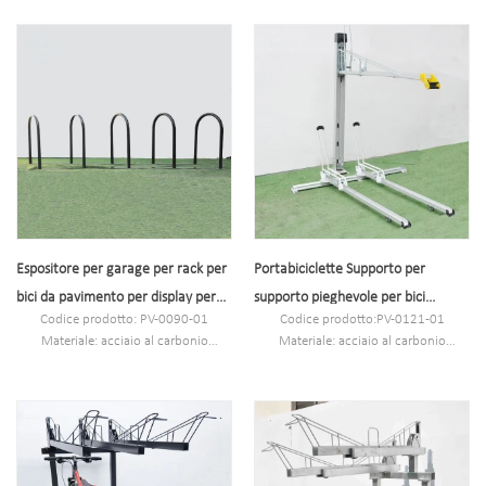
Espositore per garage per rack per
Portabiciclette Supporto per
bici da pavimento per display per
supporto pieghevole per bici
Codice prodotto: PV-0090-01
Codice prodotto:PV-0121-01
biciclette in acciaio grasso
Tecnologia Parcheggio all'aperto
Materiale: acciaio al carbonio
Materiale: acciaio al carbonio
Specifica: 300 * 75 * 77,5 cm o
Specifica: 117*220*157,6 cm o
personalizzata.
personalizzato.
MOQ: 100 pezzi.
MOQ: 100 pezzi
Porto: Shangai.
Porto: Shanghai
Marca: PV.
Marchio: PV