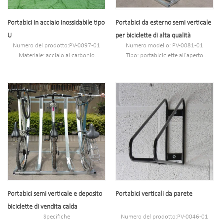
Portabici in acciaio inossidabile tipo
Portabici da esterno semi verticale
U
per biciclette di alta qualità
Numero del prodotto:PV-0097-01
Numero modello: PV-0081-01
Materiale: acciaio al carbonio
Tipo: portabiciclette all'aperto
Dimensioni: 81,28 x 5,8 cm
Stile: sia all'interno che all'esterno
MOQ: 100 PZ
Materiale: acciaio al carbonio
Porto: Shanghai
Caricamento: 2-10 biciclette (in base
Marchio: PV
alle esigenze del cliente)
Dimensioni: 170,5 x 116 x 148 cm
Finitura: zincata a caldo
Portabici semi verticale e deposito
Portabici verticali da parete
biciclette di vendita calda
Specifiche
Numero del prodotto:PV-0046-01