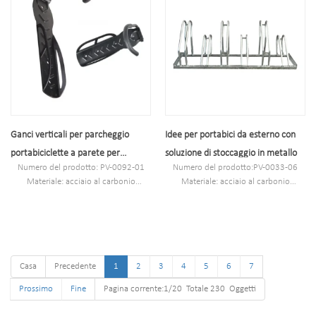
Ganci verticali per parcheggio
Idee per portabici da esterno con
portabiciclette a parete per
soluzione di stoccaggio in metallo
Numero del prodotto: PV-0092-01
Numero del prodotto:PV-0033-06
deposito biciclette
Materiale: acciaio al carbonio
Materiale: acciaio al carbonio
Dimensioni: 26 x 7,5 x 10,5 cm
Dimensioni: 375 x 600 x 1800 mm
MOQ: 100 PZ
MOQ: 100 PZ
Porto: Shanghai
Porto: Shanghai
Marchio: PV
Marchio: PV
Casa
Precedente
1
2
3
4
5
6
7
Prossimo
Fine
Pagina corrente:1/20 Totale 230 Oggetti