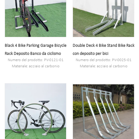
Black 4 Bike Parking Garage Bicycle
Double Deck 4 Bike Stand Bike Rack
Rack Deposito Banco da ciclismo
con deposito per bici
Numero del prodotto: PV-0121-01
Numero del prodotto: PV-0025-01
Materiale: acciaio al carbonio
Materiale: acciaio al carbonio
Specifica: 117 * 220 * 157.6 cm
Specifica: 117 * 220 * 157.6 cm
o personalizzato.
o personalizzato.
MOQ: 100PCS.
MOQ: 100PCS.
Porto: Shanghai.
Porto: Shanghai.
Marchio: PV.
Marchio: PV.