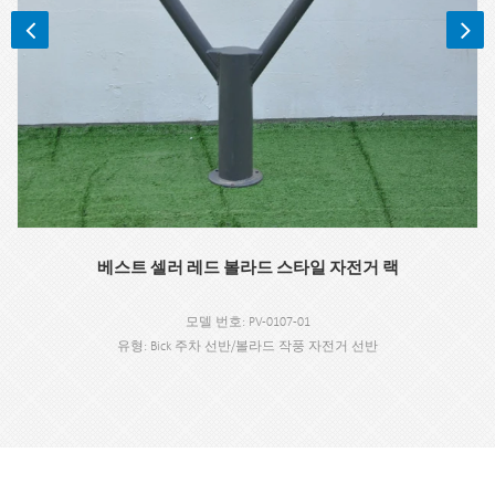
베스트 셀러 레드 볼라드 스타일 자전거 랙
모델 번호: PV-0107-01
유형: Bick 주차 선반/볼라드 작풍 자전거 선반
스타일: 옥외/실내
자료: 탄소 강철/스테인리스
크기: W700 * H910mm
마감: 분말 코팅, 열간 아연 도금/전기 광택
포장 크기: 940 * 740 * 200mm 1set/판지
MOQ: 200 PC