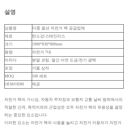
설명
상품명
다중 옵션 자전거 랙 공급업체
재료
탄소강/스테인리스
크기
1900*830*800mm
용량
자전거 7대
마치다
분말 코팅, 열간 아연 도금/전기 광택
포장
거품 상자
MOQ
100 세트
OEM/ODM
제공
자전거 랙의 가시성, 자동차 주차장과 보행자 교통 날씨 범위에서의
적절한 간격, 목적지와의 근접성은 모두 자전거 랙의 유용성을 결정
하는 중요한 요소입니다.
이러한 요소는 자전거 랙의 사용을 늘리고 자전거 이용자가 자전거