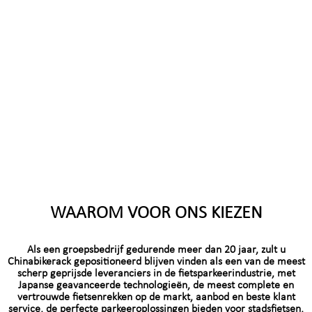
luider dan ooit: Waar zet je de fiets neer als de rit voorbij is? Voor zowel
vastgoedbeheerders, bedrijfseigenaren als huiseigenaren is deze vraag een
dagelijkse hoofdpijn geworden. Fietsen die tegen muren staan, laten
slijtsporen achter. Gangen vol met fietsen zorgen voor veiligheidsrisico's. En
permanente metalen rekken? Ze nemen 24 uur per dag, 7 dagen per week
waardevolle vloeroppervlakte in beslag, of ze nu vol of leeg zijn.
WAAROM VOOR ONS KIEZEN
Als een groepsbedrijf gedurende meer dan 20 jaar, zult u
Chinabikerack gepositioneerd blijven vinden als een van de meest
scherp geprijsde leveranciers in de fietsparkeerindustrie, met
Japanse geavanceerde technologieën, de meest complete en
vertrouwde fietsenrekken op de markt, aanbod en beste klant
service, de perfecte parkeeroplossingen bieden voor stadsfietsen,