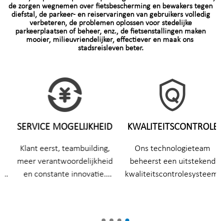
de zorgen wegnemen over fietsbescherming en bewakers tegen
diefstal, de parkeer- en reiservaringen van gebruikers volledig
verbeteren, de problemen oplossen voor stedelijke
parkeerplaatsen of beheer, enz., de fietsenstallingen maken
mooier, milieuvriendelijker, effectiever en maak ons ​​
stadsreisleven beter.
SERVICE MOGELIJKHEID
KWALITEITSCONTROLE
Klant eerst, teambuilding,
Ons technologieteam
meer verantwoordelijkheid
beheerst een uitstekend
en constante innovatie.
kwaliteitscontrolesysteem,
Compromisloze toewijding
ze werken allemaal al meer
aan kwaliteit inspireert tot
dan 20 jaar in de
ongeëvenaarde service, dat
metaalproductindustrie.