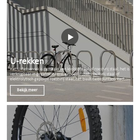
U-rekken
Het U-fietsenrek is gemaakt van koolstofstaal of roestvrij staal, het is
verkrijgbaar in gegalvaniseerd, gepoedercoat, roestvrij staal of
elektrolytisch gepolijst roestvrij staal, het biedt tweepuntscontact
wanneer de fiets ertegenaan leunt. Als u een klassieke, effectieve
manier wilt om alternatief vervoer voor de korte termijn te
Bekijk meer
promoten, is de u-vormige fietsendrager uw beste keuze voor een
buitenfietsstalling.