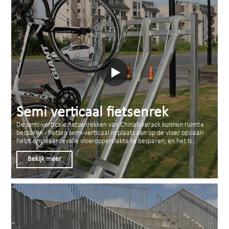
Semi verticaal fietsenrek
De semi-verticale fietsenrekken van Chinabikerack kunnen ruimte
besparen - fietsen semi-verticaal in plaats van op de vloer opslaan
helpt om waardevolle vloeroppervlakte te besparen, en het is
gemakkelijk te gebruiken - gebruiksvriendelijk rek waar gebruikers
de fiets eenvoudig in de ruimte kunnen tillen. opbouw-, wand- of
Bekijk meer
vloermontage. Deze parkeerrekken zijn standaard verzinkt en
kunnen worden geleverd met vergrendelingslussen en bouten om ze
in elkaar te zetten.