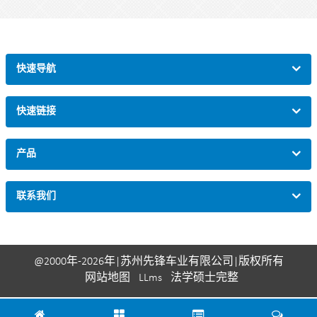
应用：户外两层自行车架
材料 : 碳钢
装载：12辆（根据客户需要）
尺寸：2075mm*1970mm*1828mm，或定制。
表面处理：热镀锌或粉末涂层
快速导航
快速链接
产品
联系我们
@2000年-2026年|苏州先锋车业有限公司|版权所有
网站地图
LLms
法学硕士完整