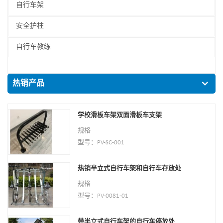
自行车架
安全护柱
自行车教练
热销产品
学校滑板车架双面滑板车支架
规格
型号：PV-SC-001
类型：自行车停放和存放
颜色：黄色、黑色、绿色、红色或定制。
热销半立式自行车架和自行车存放处
风格：室内外
规格
材料 : 碳钢
型号：PV-0081-01
装车：根据客户需要
类型：自行车停放处
尺寸：195*23.2*75cm，
颜色：银色
带半立式自行车架的自行车停放处