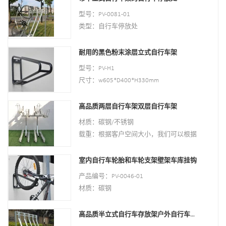
200.55*23.2*75cm，或定制。
风格：室内室外
型号：PV-0081-01
表面处理：热镀锌
材质：碳钢
类型：自行车停放处
装载量：根据客户需要
颜色：黑色
尺寸：高1463毫米，深1114毫米
风格：室内室外
耐用的黑色粉末涂层立式自行车架
表面处理：热镀锌
材质：碳钢
型号：PV-H1
载重：2-10辆（根据客户需要）
尺寸：w605*D400*H330mm
尺寸：高1463毫米，深1114毫米
规格：圆管：￠16*1.2mm
表面处理：热镀锌
表面处理：动力涂层
高品质两层自行车架双层自行车架
净重：1.6 公斤
材质：碳钢/不锈钢
包装尺寸：6pcs/ctn
载重：根据客户空间大小，我们可以根据
最小起订量：100 件
尺寸设计
尺寸：W1977*D1130（取决于您的停车
室内自行车轮胎和车轮支架壁架车库挂钩
位）*H2500mm
产品编号：PV-0046-01
表面处理：粉末涂层、热镀锌/电抛光
材质：碳钢
包装尺寸：2000*2000*2500mm（40车
规格：10.2*59*28CM 或定制。
位）
最小起订量：100PCS
高品质半立式自行车存放架户外自行车停车架
粉末涂层、热镀锌/电抛光
港口：上海