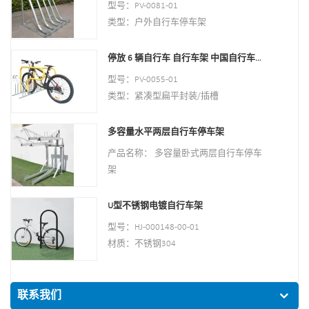
型号：PV-0081-01
商标：PV
类型：户外自行车停车架
风格：室内外
材料 : 碳钢
停放 6 辆自行车 自行车架 中国自行车架制造商
装载：2-10辆（根据客户需要）
型号：PV-0055-01
尺寸：170.5*116*148CM
类型：紧凑型扁平封装/插槽
表面处理：热镀锌
颜色：黑色/银色/黄色/可选
风格：户外/室内
多容量水平两层自行车停车架
材质：碳钢/不锈钢
产品名称： 多容量卧式两层自行车停车
容量 : 停放 6 辆自行车
架
尺寸：L1400*W1054*H840mm
材质： 碳钢
净重：38KG
表面处理： 粉末涂层
U型不锈钢电镀自行车架
表面处理：粉末喷涂/热镀锌/电抛光
立柱： 80mm * 80mm 厚度：3mm
型号：HJ-000148-00-01
包装尺寸：1490*860*160mm 1件/箱
钢板：厚度：2mm
材质：不锈钢304
尺寸： 1325*1890*1830mm
管材：50毫米*2.5毫米
重量： 370公斤/套
尺寸：900*700毫米（长*宽）
表面处理：抛光
联系我们