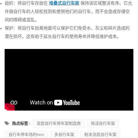
组织：将自行车存放在
堆叠式自行车架
保持该区域整洁有序。它允
许骑自行车的人轻松找到和使用他们的自行车，而不会造成存储空
间的障碍或混乱。
保护：将自行车抬离地面可以保护它们免受水、灰尘和碎片造成的
潜在损坏。这有助于延长自行车的使用寿命并降低维护成本。
热点标签 :
双层自行车停车架制造商
热浸自行车架
自行车停车场的Rails
多自行车架
粉末涂层自行车架