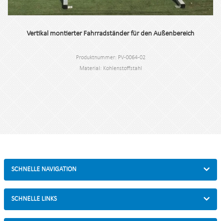
Vertikal montierter Fahrradständer für den Außenbereich
Produktnummer: PV-0064-02
Material: Kohlenstoffstahl
Spezifikation: 114 * 63,4 * 178,5 cm oder individuell.
Mindestbestellmenge: 100 Stück.
N.W./G.W.: 34,2 kg/37,62 kg
Hafen: Shanghai.
SCHNELLE NAVIGATION
SCHNELLE LINKS