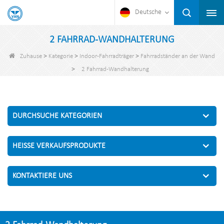
Deutsche
2 FAHRRAD-WANDHALTERUNG
>
>
>
Zuhause
Kategorie
Indoor-Fahrradträger
Fahrradständer an der Wand
>
2 Fahrrad-Wandhalterung
DURCHSUCHE KATEGORIEN
HEISSE VERKAUFSPRODUKTE
KONTAKTIERE UNS