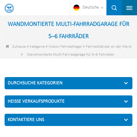
Deutsche
WANDMONTIERTE MULTI-FAHRRADGARAGE FÜR
5–6 FAHRRÄDER
>
>
>
Zuhause
Kategorie
Indoor-Fahrradträger
Fahrradständer an der Wand
>
Wandmontierte Multi-Fahrradgarage für 5–6 Fahrräder
DURCHSUCHE KATEGORIEN
HEISSE VERKAUFSPRODUKTE
KONTAKTIERE UNS