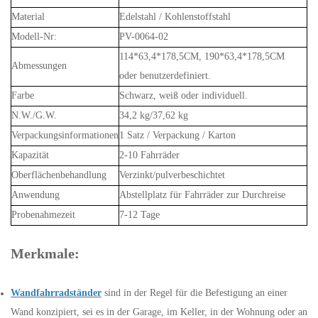
Material
Edelstahl / Kohlenstoffstahl
Modell-Nr:
PV-0064-02
114*63,4*178,5CM, 190*63,4*178,5CM
Abmessungen
oder benutzerdefiniert.
Farbe
Schwarz, weiß oder individuell.
N.W./G.W.
34,2 kg/37,62 kg
Verpackungsinformationen
1 Satz / Verpackung / Karton
Kapazität
2-10 Fahrräder
Oberflächenbehandlung
Verzinkt/pulverbeschichtet
Anwendung
Abstellplatz für Fahrräder zur Durchreise
Probenahmezeit
7-12 Tage
Merkmale:
Wandfahrradständer
sind in der Regel für die Befestigung an einer
Wand konzipiert, sei es in der Garage, im Keller, in der Wohnung oder an