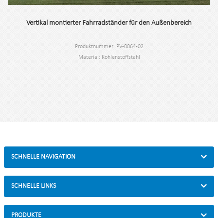
Vertikal montierter Fahrradständer für den Außenbereich
Produktnummer: PV-0064-02
Material: Kohlenstoffstahl
Spezifikation: 114 * 63,4 * 178,5 cm oder individuell.
Mindestbestellmenge: 100 Stück.
N.W./G.W.: 34,2 kg/37,62 kg
Hafen: Shanghai.
SCHNELLE NAVIGATION
SCHNELLE LINKS
PRODUKTE