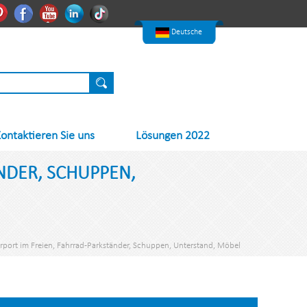
한국어
Pinterest
Facebook
Youtube
Linkedin
Nederlands
Deutsche
ontaktieren Sie uns
Lösungen 2022
NDER, SCHUPPEN,
arport im Freien, Fahrrad-Parkständer, Schuppen, Unterstand, Möbel