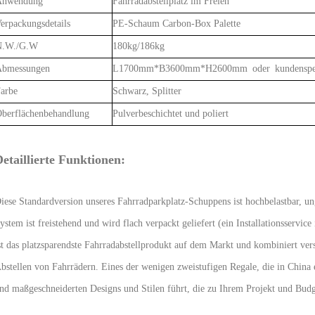
Anwendung
Fahrradabstellplatz im Freien
erpackungsdetails
PE-Schaum Carbon-Box Palette
N.W./G.W
180kg/186kg
bmessungen
L1700mm*B3600mm*H2600mm oder kundenspez
arbe
Schwarz, Splitter
berflächenbehandlung
Pulverbeschichtet und poliert
etaillierte Funktionen:
iese Standardversion unseres Fahrradparkplatz-Schuppens ist hochbelastbar, ung
ystem ist freistehend und wird flach verpackt geliefert (ein Installationsservic
st das platzsparendste Fahrradabstellprodukt auf dem Markt und kombiniert ve
bstellen von Fahrrädern. Eines der wenigen zweistufigen Regale, die in China 
nd maßgeschneiderten Designs und Stilen führt, die zu Ihrem Projekt und Budg