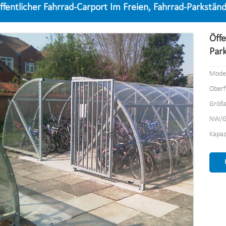
ffentlicher Fahrrad-Carport Im Freien, Fahrrad-Parkstä
Öffe
Par
Model
Oberf
Größ
NW/G
Kapaz