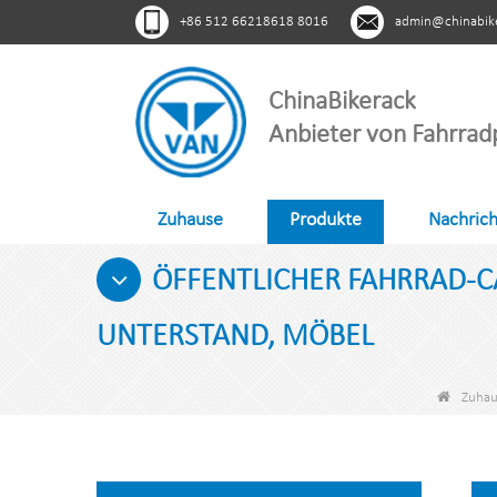
+86 512 66218618 8016
admin@chinabik
ChinaBikerack
Anbieter von Fahrrad
Zuhause
Produkte
Nachric
ÖFFENTLICHER FAHRRAD-C
UNTERSTAND, MÖBEL
Zuhau