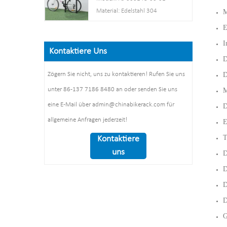
Größe:
Pulverbeschichtet
Material: Edelstahl 304
M
L1400*B1054*H840mm
Pfosten: 80 mm * 80 mm
Rohr: 50 mm * 2,5 mm
E
Nettogewicht: 38 kg
Dicke: 3 mm
Größe: 900*700 mm (L*B)
Oberfläche:
I
Stahlplatte: Dicke: 2 mm
Oberflächenbehandlung:
Kontaktiere Uns
Pulverbeschichtung /
Abmessungen: 1325 x 1890 x
D
Polieren
feuerverzinkt / Elektropolieren
1830 mm
D
Zögern Sie nicht, uns zu kontaktieren! Rufen Sie uns
Verpackungsgröße: 1490 x
Gewicht: 370 kg/Satz
unter 86-137 7186 8480 an oder senden Sie uns
M
860 x 160 mm, 1
Stück/Karton
eine E-Mail über admin@chinabikerack.com für
D
allgemeine Anfragen jederzeit!
E
T
Kontaktiere
uns
D
D
D
D
G