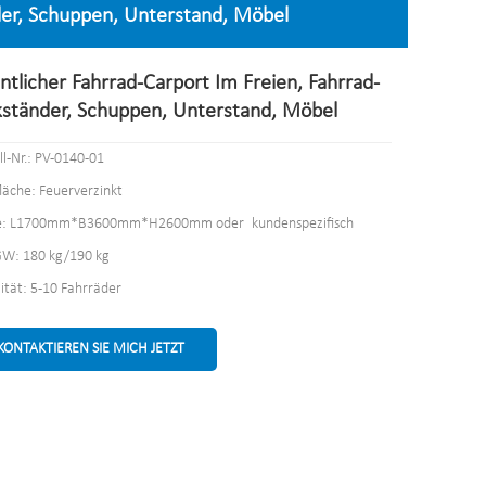
nder, Schuppen, Unterstand, Möbel
ntlicher Fahrrad-Carport Im Freien, Fahrrad-
kständer, Schuppen, Unterstand, Möbel
l-Nr.: PV-0140-01
läche: Feuerverzinkt
e: L1700mm*B3600mm*H2600mm oder kundenspezifisch
W: 180 kg/190 kg
ität: 5-10 Fahrräder
KONTAKTIEREN SIE MICH JETZT