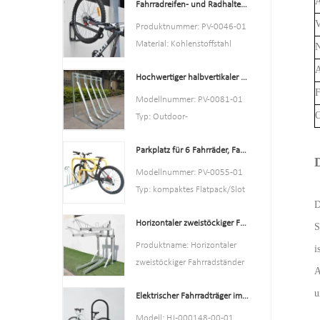
Verpackungsgröße: 6
Fahrradreifen- und Radhalter für den Innenbereich, Wandregal, Garagenhaken
des Kunden können wir
Stück/Karton
entsprechend der Größe
V
Produktnummer: PV-0046-01
Mindestbestellmenge: 100
entwerfen
Material: Kohlenstoffstahl
Stück
Größe: B1977*T1130
Spezifikation: 10,2 * 59 * 28
A
(abhängig von Ihrem
Hochwertiger halbvertikaler Fahrradständer für den Außenbereich
cm oder kundenspezifisch.
Parkplatz)*H2500mm
F
MOQ: 100 STÜCKE
Modellnummer: PV-0081-01
Oberfläche:
Hafen: Schanghai
O
Typ: Outdoor-
Pulverbeschichtet,
Warenzeichen: PV
Fahrradparkständer
feuerverzinkt/elektropoliert
Parkplatz für 6 Fahrräder, Fahrradständer, China, Hersteller von Fahrradständern
Stil: sowohl drinnen als auch
Verpackungsgröße: 2000 x
D
draußen
Modellnummer: PV-0055-01
2000 x 2500 mm (40
Material: Kohlenstoffstahl
Typ: kompaktes Flatpack/Slot
Parkplätze).
Beladung: 2-10 Fahrräder (je
D
Farbe: Schwarz / Silber / Gelb
Pulverbeschichtet,
nach Kundenwunsch)
Horizontaler zweistöckiger Fahrradständer mit mehreren Kapazitäten
/ optional
S
feuerverzinkt/elektropoliert
Größe: 170,5 * 116 * 148 cm
Stil: Draußen/drinnen
Produktname: Horizontaler
i
Oberfläche: feuerverzinkt
Material:
zweistöckiger Fahrradständer
A
Kohlenstoffstahl/Edelstahl
mit mehreren Kapazitäten
u
Kapazität: Platz für 6
Elektrischer Fahrradträger im U-Stil aus Edelstahl mit elektrischer Beschichtung
Material: Kohlenstoffstahl
Fahrräder
Ausführung:
Modell: HJ-000148-00-01