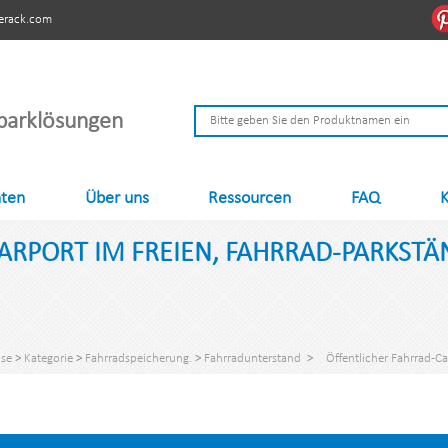
erack.com
parklösungen
hten
Über uns
Ressourcen
FAQ
K
ARPORT IM FREIEN, FAHRRAD-PARKSTÄ
se
>
Kategorie
>
Fahrradspeicherung.
>
Fahrradunterstand
>
Öffentlicher Fahrrad-C