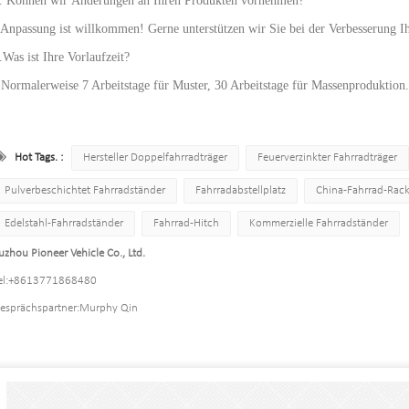
. Können wir Änderungen an Ihren Produkten vornehmen?
 Anpassung ist willkommen! Gerne unterstützen wir Sie bei der Verbesserung I
.Was ist Ihre Vorlaufzeit?
 Normalerweise 7 Arbeitstage für Muster, 30 Arbeitstage für Massenproduktion.
Hot Tags. :
Hersteller Doppelfahrradträger
Feuerverzinkter Fahrradträger
Pulverbeschichtet Fahrradständer
Fahrradabstellplatz
China-Fahrrad-Rack-
Edelstahl-Fahrradständer
Fahrrad-Hitch
Kommerzielle Fahrradständer
uzhou Pioneer Vehicle Co., Ltd.
l:
+8613771868480
esprächspartner:
Murphy Qin