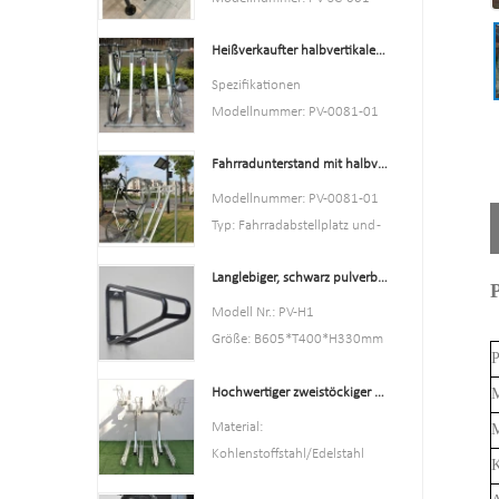
Typ: Fahrradparken und -
Heißverkaufter halbvertikaler Fahrradträger und Fahrradaufbewahrung
aufbewahrung
Farbe: Gelb, Schwarz, Grün,
Spezifikationen
Rot oder Kundenspezifisch.
Modellnummer: PV-0081-01
Stil: sowohl drinnen als auch
Typ: Fahrradabstellplatz und -
draußen
Fahrradunterstand mit halbvertikalen Gepäckträgern. Fahrradaufbewahrung
aufbewahrung
Material: Kohlenstoffstahl
Farbe silber
Modellnummer: PV-0081-01
Laden: Nach Kundenwunsch
Stil: sowohl drinnen als auch
Typ: Fahrradabstellplatz und -
Größe: 195 * 23,2 * 75 cm,
draußen
aufbewahrung
200,55 * 23,2 * 75 cm oder
Material: Kohlenstoffstahl
Langlebiger, schwarz pulverbeschichteter vertikaler Fahrradträger
Farbe: Schwarz
kundenspezifisch.
Beladung: Je nach
Stil: sowohl drinnen als auch
Modell Nr.: PV-H1
Ausführung: feuerverzinkt
Kundenbedarf
draußen
Größe: B605*T400*H330mm
Größe: Höhe 1463 mm, Tiefe
P
Material: Kohlenstoffstahl
Spezifikation: Rundrohr: 16 *
1114 mm
Beladung: 2-10 Fahrräder (je
Hochwertiger zweistöckiger Fahrradträger, Doppeldecker-Fahrradträger
M
1,2 mm
Oberfläche: feuerverzinkt
nach Kundenwunsch)
Ausführung:
Material:
M
Größe: Höhe 1463 mm, Tiefe
Pulverbeschichtet
Kohlenstoffstahl/Edelstahl
K
1114 mm
Nettogewicht: 1,6 kg
Laden: Je nach Raumgröße
Oberfläche: feuerverzinkt