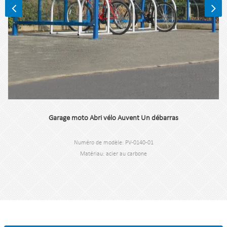
Garage moto Abri vélo Auvent Un débarras
Numéro de modèle: PV-0140-01
Matériau: acier au carbone
Dimension:170*360*260CM
N.W: 237,3 kg
Application : auvent d'abri à vélo.