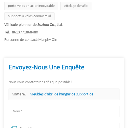
porte-vélos en acier inoxydable
Attelage de vélo
Supports à vélos commercial
Véhicule pionnier de Suzhou Co., Ltd.
Tél:
+8613771868480
Personne de contact:
Murphy Qin
Envoyez-Nous Une Enquête
Nous vous contacterons dès que possible!
Matière:
Meubles d'abri de hangar de support de
stationnement de vélo d'abri d'auto de vélo public extérieur