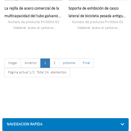
La rejilla de acero comercial de la
Soporte de exhibición de casco
multicapacidad del tubo galvanizó
lateral de bicicleta pesada antigua
Número de producto:PV-0054-02
Número de producto:PV-0054-02
el estante de 3 bicicletas a un lado
de montaña de acero de rejilla
Material: acero al carbono
Material: acero al carbono
Especificación: 890 * 760 * 693 mm
Especificación: 890 * 760 * 693 mm
o personalizado.
o personalizado.
Cantidad mínima de pedido: 100
MOQ: 100PCS
unidades.
Puerto: Shanghái
Puerto: Shanghai
Marca registrada: picovoltio
Hogar
Marca registrada: PV
Anterior
1
2
próximo
Final
Página actual:1/2 Total 24 elementos
NAVEGACION RAPIDA