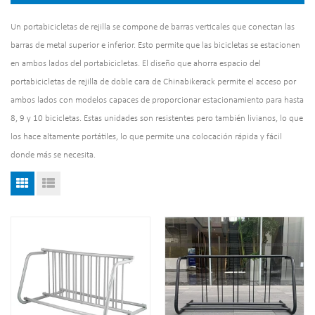
Un portabicicletas de rejilla se compone de barras verticales que conectan las
barras de metal superior e inferior. Esto permite que las bicicletas se estacionen
en ambos lados del portabicicletas. El diseño que ahorra espacio del
portabicicletas de rejilla de doble cara de Chinabikerack permite el acceso por
ambos lados con modelos capaces de proporcionar estacionamiento para hasta
8, 9 y 10 bicicletas. Estas unidades son resistentes pero también livianos, lo que
los hace altamente portátiles, lo que permite una colocación rápida y fácil
donde más se necesita.