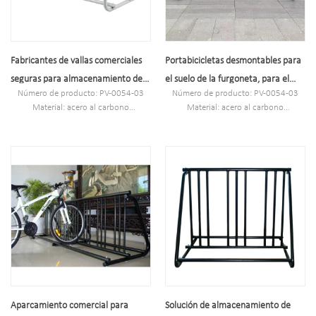
Fabricantes de vallas comerciales
Portabicicletas desmontables para
seguras para almacenamiento de
el suelo de la furgoneta, para el
Número de producto: PV-0054-03
Número de producto: PV-0054-03
bicicletas
hogar y al aire libre
Material: acero al carbono
Material: acero al carbono
Especificación: 1517*965*743mm
Especificación:
Tubería de acero al carbono: ￠42*2
W1520*D950*H725mm
mm y ￠19*1,5 mm
Tubería de acero al carbono: ￠42*2
Acabado: sumergido en caliente,
mm y ￠19*1,5 mm
agregue 2 veces recubrimiento de
Acabado: sumergido en caliente,
polvo negro
agregue 2 veces recubrimiento de
Capacidad: 10 bicicletas
polvo negro
Capacidad: 10 bicicletas
Aparcamiento comercial para
Solución de almacenamiento de