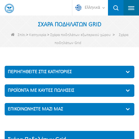
Ελληνικά
ΣΧΆΡΑ ΠΟΔΗΛΆΤΩΝ GRID
>
>
>
Σπίτι
Κατηγορία
Σχάρα ποδηλάτων εξωτερικού χώρου
Σχάρα
ποδηλάτων Grid
ΠΕΡΙΗΓΗΘΕΊΤΕ ΣΤΙΣ ΚΑΤΗΓΟΡΊΕΣ
ΠΡΟΪΌΝΤΑ ΜΕ ΚΑΥΤΈΣ ΠΩΛΉΣΕΙΣ
ΕΠΙΚΟΙΝΩΝΉΣΤΕ ΜΑΖΊ ΜΑΣ