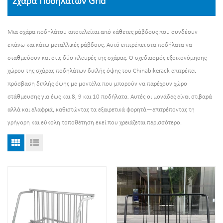
Σχάρα Ποδηλάτων Grid
Μια σχάρα ποδηλάτου αποτελείται από κάθετες ράβδους που συνδέουν
επάνω και κάτω μεταλλικές ράβδους. Αυτό επιτρέπει στα ποδήλατα να
σταθμεύουν και στις δύο πλευρές της σχάρας. Ο σχεδιασμός εξοικονόμησης
χώρου της σχάρας ποδηλάτων διπλής όψης του Chinabikerack επιτρέπει
πρόσβαση διπλής όψης με μοντέλα που μπορούν να παρέχουν χώρο
στάθμευσης για έως και 8, 9 και 10 ποδήλατα. Αυτές οι μονάδες είναι στιβαρά
αλλά και ελαφριά, καθιστώντας τα εξαιρετικά φορητά—επιτρέποντας τη
γρήγορη και εύκολη τοποθέτηση εκεί που χρειάζεται περισσότερο.