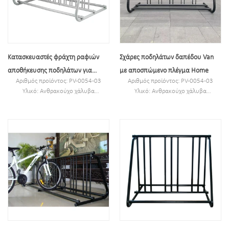
Κατασκευαστές φράχτη ραφιών
Σχάρες ποδηλάτων δαπέδου Van
αποθήκευσης ποδηλάτων για
με αποσπώμενο πλέγμα Home
Αριθμός προϊόντος: PV-0054-03
Αριθμός προϊόντος: PV-0054-03
εμπορική ασφάλεια
Υλικό: Ανθρακούχο χάλυβα
Υλικό: Ανθρακούχο χάλυβα
Προδιαγραφές: 1517*965*743mm
Προδιαγραφές:
Σωλήνας από ανθρακούχο χάλυβα:
W1520*D950*H725mm
￠42*2mm & ￠19*1,5mm
Σωλήνας από ανθρακούχο χάλυβα:
Φινίρισμα: βουτηγμένο στο ζεστό,
￠42*2mm & ￠19*1,5mm
προσθέστε 2 φορές επικαλυμμένο με
Φινίρισμα: βουτηγμένο στο ζεστό,
μαύρη σκόνη
προσθέστε 2 φορές επικαλυμμένο με
Χωρητικότητα: 10 ποδήλατα
μαύρη σκόνη
Χωρητικότητα: 10 ποδήλατα