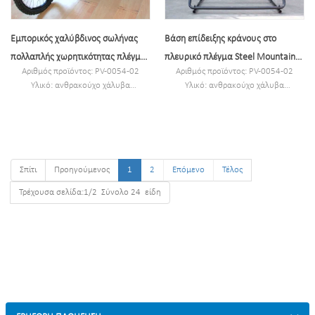
Εμπορικός χαλύβδινος σωλήνας
Βάση επίδειξης κράνους στο
πολλαπλής χωρητικότητας πλέγμα
πλευρικό πλέγμα Steel Mountain
Αριθμός προϊόντος: PV-0054-02
Αριθμός προϊόντος: PV-0054-02
γαλβανισμένο 3 ράφι ποδηλάτων
Antique Heavy Bike
Υλικό: ανθρακούχο χάλυβα
Υλικό: ανθρακούχο χάλυβα
μονής όψης
Προδιαγραφές: 890 * 760 * 693 mm
Προδιαγραφές: 890 * 760 * 693 mm
ή Προσαρμοσμένο.
ή Προσαρμοσμένο.
MOQ: 100 ΤΕΜ
MOQ: 100 ΤΕΜ
Λιμάνι: Σαγκάη
Λιμάνι: Σαγκάη
Εμπορικό σήμα:PV
Εμπορικό σήμα:PV
Σπίτι
Προηγούμενος
1
2
Επόμενο
Τέλος
Τρέχουσα σελίδα:1/2 Σύνολο 24 είδη