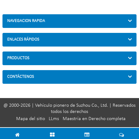
Carga: 12 Bicicletas (Según necesidad del cliente)
Tamaño: 2075 mm * 1970 mm * 1828 mm, o personalizado.
Acabado: galvanizado en caliente o con recubrimiento en polvo
NAVEGACION RAPIDA
ENLACES RÁPIDOS
PRODUCTOS
CONTÁCTENOS
@ 2000-2026 | Vehículo pionero de Suzhou Co., Ltd. | Reservados
todos los derechos
Mapa del sitio
LLms
Maestría en Derecho completa