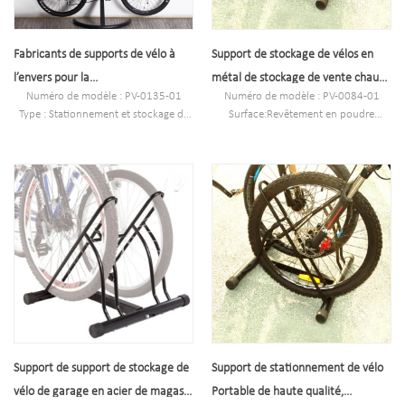
Fabricants de supports de vélo à
Support de stockage de vélos en
l’envers pour la
métal de stockage de vente chaude
Numéro de modèle : PV-0135-01
Numéro de modèle : PV-0084-01
maison/appartement/garage
en plein air 2021 à la maison
Type : Stationnement et stockage de
Surface:Revêtement en poudre
vélos
Taille : 60 x 51 x 57,5 ​​cm ou
La couleur noire
personnalisé.
Style : aussi bien à l'intérieur qu'à
NW/G.W: 4.5KG/4.8KG
l'extérieur
Capacité : 2 vélos
Matière :acier
Chargement : 2 à 10 vélos (selon les
besoins du client)
Taille:75*48*200cm
Finition : galvanisé à chaud
Support de support de stockage de
Support de stationnement de vélo
vélo de garage en acier de magasin
Portable de haute qualité,