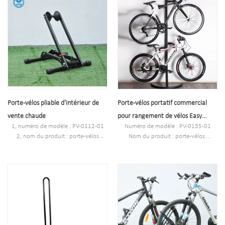
Capacité : 2 vélos
5, matériel: acier au carbone
6, traitement de surface : galvanisé
7, frais d'échantillonnage : 40 USD
(peut être remboursé en gros.)
8, temps d'échantillonnage : 7 jours
9,N.W:2.75kgs
10,G.W:2.95kgs
Porte-vélos pliable d'intérieur de
Porte-vélos portatif commercial
vente chaude
pour rangement de vélos Easy
1, numéro de modèle : PV-0112-01
Numéro de modèle : PV-0135-01
Universal
2, nom du produit : porte-vélos
Nom du produit : porte-vélos.
pliable.
La couleur noire
3, couleur : noir
Taille:750*480*2000mm
4, taille : 150*148*162mm
Matériel:Acier
5, matériel: acier au carbone
Traitement de surface : galvanisé
6, traitement de surface : galvanisé
Temps d'échantillon : 7 jours
7, frais d'échantillonnage : 40 USD
N. W. : 9,5 kg
(peut être remboursé en gros.)
Taille d'emballage : 840*130*345mm
8, temps d'échantillonnage : 7 jours
Manière d'emballage: 2