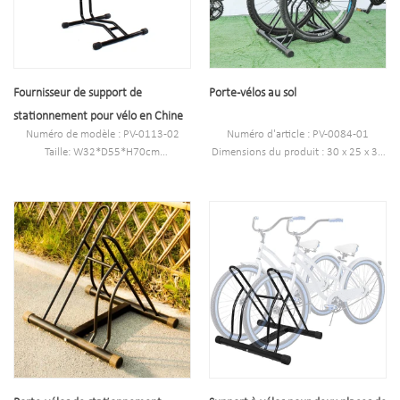
9,N.W:2.75kgs
ensembles/ctn
10,G.W:2.95kgs
Fournisseur de support de
Porte-vélos au sol
stationnement pour vélo en Chine
Numéro de modèle : PV-0113-02
Numéro d'article : PV-0084-01
Taille: W32*D55*H70cm
Dimensions du produit : 30 x 25 x 30
Spécification : Tube en acier au
pouces
carbone : 16*1.0mm enduit de
Poids à l'expédition : 10,5 livres
poudre
Origine : Chine
Poids net : 2,5 kg
Taille de l'emballage : 15 x 14,8 x 16,2
cm.
MOQ : 100 pièces