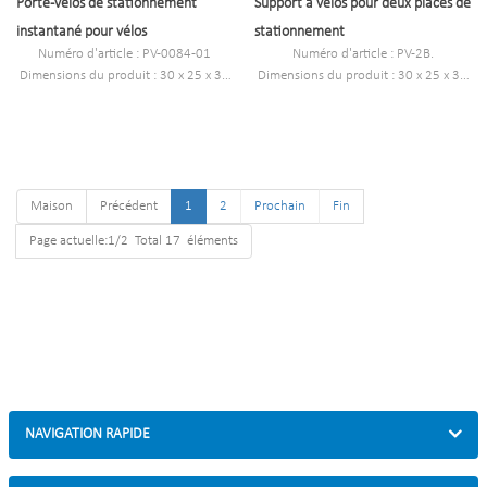
Porte-vélos de stationnement
Support à vélos pour deux places de
instantané pour vélos
stationnement
Numéro d'article : PV-0084-01
Numéro d'article : PV-2B.
Dimensions du produit : 30 x 25 x 30
Dimensions du produit : 30 x 25 x 30
pouces
pouces
Poids à l'expédition : 10,5 livres
Poids à l'expédition : 10,5 livres
Origine : Chine
Origine : Chine
Maison
Précédent
1
2
Prochain
Fin
Page actuelle:1/2 Total 17 éléments
NAVIGATION RAPIDE