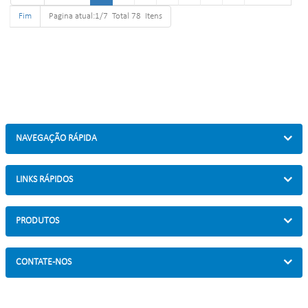
tamanho
Fim
Pagina atual:1/7 Total 78 Itens
Tamanho: W1977*D1130(depende
do seu espaço de
estacionamento)*H2500mm
Acabamento: Revestido a pó,
galvanizado a quente/polimento
elétrico
Tamanho da embalagem: 2.000 *
2.000 * 2.500 mm (40 vagas de
estacionamento)
NAVEGAÇÃO RÁPIDA
Revestido a pó, galvanizado a
quente/polimento elétrico
LINKS RÁPIDOS
PRODUTOS
CONTATE-NOS