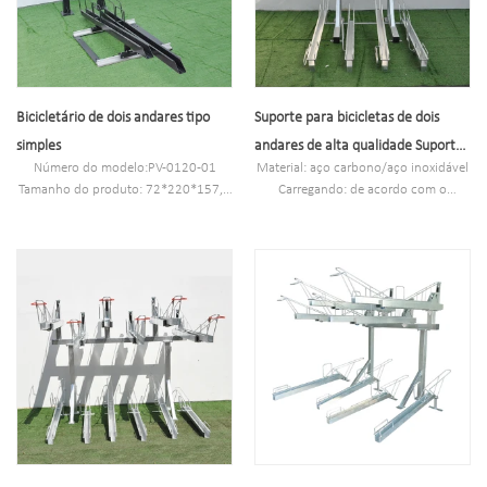
Bicicletário de dois andares tipo
Suporte para bicicletas de dois
simples
andares de alta qualidade Suporte
Número do modelo:PV-0120-01
Material: aço carbono/aço inoxidável
para bicicletas de dois andares
Tamanho do produto: 72*220*157,6
Carregando: de acordo com o
cm
tamanho do espaço do cliente,
Capacidade:Parque 4 bicicletas
podemos projetar de acordo com o
Estilo: Exterior/Interior
tamanho
Material: aço carbono/aço inoxidável
Tamanho: W1977*D1130(depende
N.W/G.W:67,3KG/74,03KG
do seu espaço de
Acabamento: revestimento em pó,
estacionamento)*H2500mm
galvanizado a quente/polimento
Acabamento: Revestido a pó,
elétrico
galvanizado a quente/polimento
elétrico
Tamanho da embalagem:
2000*2000*2500mm(40 vagas de
estacionamento)
Revestido a pó, galvanizado a