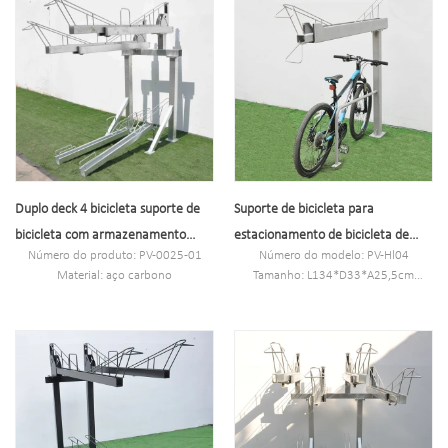
Porto:Xangai
Porto: Xangai.
Marca registrada:PV
Marca registrada: pv.
Duplo deck 4 bicicleta suporte de
Suporte de bicicleta para
bicicleta com armazenamento
estacionamento de bicicleta de
Número do produto: PV-0025-01
Número do modelo: PV-Hl04
para bicicleta
dois níveis duplo
Material: aço carbono
Tamanho: L134*D33*A25,5cm
Especificação: 117 * 220 * 157,6cm
Tratamento de superfície: Galvanizado
ou personalizado.
por imersão a quente
MOQ: 100 pcs.
Material: aço carbono
Porto: Xangai.
Uso: estacionamento de bicicletas
Marca registrada: pv.
Função: bicicleta segura