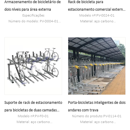
Armazenamento de bicicletário de
Rack de bicicleta para
quente/polimento elétrico
dois níveis para área externa
estacionamento comercial externo
Especificações
Modelo nº:PV-0024-01
de duas camadas
Número do modelo: PV-D004-01
Material: aço carbono
Tipo: bicicletário de dois níveis para
Dimensão: 1581 mm * 1799 mm *
área externa
175 mm
Cor: preto, tira ou personalizado.
NW: 237,3 kg
Aplicação: Bicicletário de dois níveis
Aplicação: racks para bicicletas de
para fora
duas camadas
Material: aço carbono
Carregamento: 12 Bicicletas (De
acordo com a necessidade do cliente)
Tamanho:
2075mm*1970mm*1828mm, ou
Personalizado.
Acabamento: galvanizado a quente
ou revestido a pó
Suporte de rack de estacionamento
Porta-bicicletas inteligentes de dois
para bicicletas de duas camadas
andares com trava
Modelo nº:PV-F0-01
Número do produto:PV-0114-01
com elevador vertical
Material: aço carbono
Material: aço carbono
Dimensão: 3472*2041*2061mm
Especificação: Opções de tamanhos