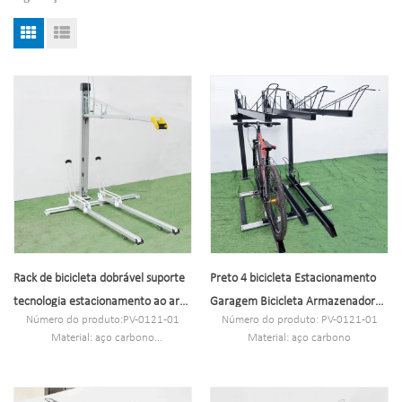
Rack de bicicleta dobrável suporte
Preto 4 bicicleta Estacionamento
tecnologia estacionamento ao ar
Garagem Bicicleta Armazenador
Número do produto:PV-0121-01
Número do produto: PV-0121-01
livre
organizador de ciclismo
Material: aço carbono
Material: aço carbono
Especificação: 117 * 220 * 157,6 CM
Especificação: 117 * 220 * 157,6cm
ou Personalizado.
ou personalizado.
Quantidade mínima: 100 PCS
MOQ: 100 pcs.