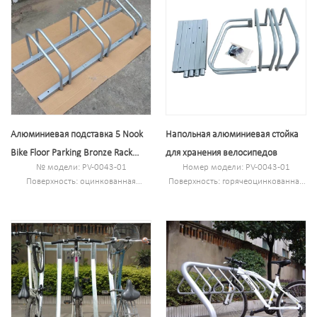
Алюминиевая подставка 5 Nook
Напольная алюминиевая стойка
Bike Floor Parking Bronze Rack
для хранения велосипедов
№ модели: PV-0043-01
Номер модели: PV-0043-01
Hoop Freestyle
Поверхность: оцинкованная
Поверхность: горячеоцинкованная
горячим способом
Размер: 100,5*32,6*26,6 см или по
Размер: 100,5*32,6*26,6 см или по
индивидуальному заказу.
индивидуальному заказу
Н.В/Г.В: 4,57 кг/5,03 кг
С.В/Г.В: 4.57кг/5.03кг
Вместимость:3 велосипеда
Вместимость: 3 велосипеда