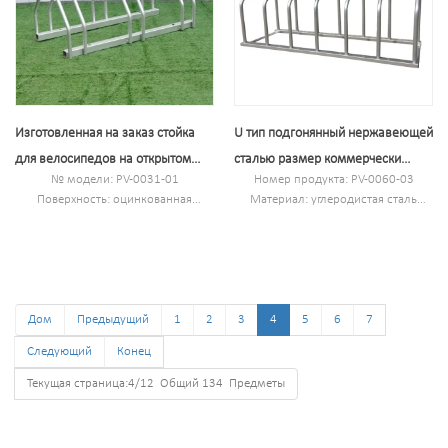
Размер: 158.539,5*24,5 см
Отделка: горячеоцинкованная
Изготовленная на заказ стойка
U тип подгонянный нержавеющей
для велосипедов на открытом
сталью размер коммерчески
№ модели: PV-0031-01
Номер продукта: PV-0060-03
воздухе для напольной стойки
рельсовый велосипед стеллаж
Поверхность: оцинкованная
Материал: углеродистая сталь
дисплея с 3 велосипедами
горячим способом
Спецификация: 300*75*77,5 см
Размер: 71*33,2*22,5 см или по
или по индивидуальному заказу.
индивидуальному заказу
Минимальный заказ: 100 шт.
С.В/Г.В: 4.3кг/4.73кг
Порт: Шанхай
Вместимость: 3 велосипеда
Товарный знак:ПВ
Дом
Предыдущий
1
2
3
4
5
6
7
Следующий
Конец
Текущая страница:4/12 Общий 134 Предметы