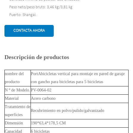
Peso neto/peso bruto: 3,46 kg/3,81 kg
Puerto: Shangai.
CONTACTA AHORA
Descripción de productos
nombre del
PortAbicicletas vertical para montaje en pared de garaje
producto
con gancho para bicicletas para 5 bicicletas
N º de Modelo.
PV-0064-02
Material
Acero carbono
Tratamiento de
Recubrimiento en polvo/pulido/galvanizado
superficies
Dimensión
190*63,4*178,5 CM
Capacidad
6 bicicletas