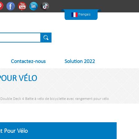
한국어
Pinterest
Facebook
Youtube
Linkedin
Nederlands
français
Contactez-nous
Solution 2022
POUR VÉLO
Double Deck 4 Batte à vélo de bicyclette avec rangement pour vélo
t Pour Vélo