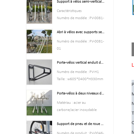
Support à vélos semi-vertical et rangement pour vélos, offre spéciale
Type : Stationnement et
remise à vélos
Caractéristiques
Couleur : jaune, noir, vert,
Numéro de modèle : PV-0081-
rouge ou personnalisé.
01
Style : aussi bien à l'intérieur
Abri à vélos avec supports semi-verticaux
Type : Stationnement et
qu'à l'extérieur
stockage de vélos
Numéro de modèle : PV-0081-
Matière : acier au carbone
Couleur: argent
01
Chargement : selon les
Style : aussi bien à l'intérieur
Type : Stationnement et
besoins du client
qu'à l'extérieur
Porte-vélos vertical enduit de poudre noire durable
stockage de vélos
L
Taille : 195*23,2*75 cm,
Matière : acier au carbone
La couleur noire
Numéro de modèle : PV-H1
200,55*23,2*75 cm, ou
Chargement : selon les
Style : aussi bien à l'intérieur
Taille : w605*D400*H330mm
personnalisé.
besoins du client
P
qu'à l'extérieur
Spécification : Tube rond :
Finition : galvanisée à chaud
Taille: hauteur 1463 mm,
Matière : acier au carbone
Porte-vélos à deux niveaux de haute qualité, porte-vélos à deux étages
M
￠16*1,2 mm
profondeur 1114 mm
Chargement : 2 à 10 vélos
Finition : Enduit de puissance
Matériau : acier au
N
Finition : galvanisé à chaud
(selon les besoins du client)
Poids net : 1,6 kg
carbone/acier inoxydable
T
Taille: hauteur 1463 mm,
Taille d'emballage: 6
Chargement : selon la taille de
profondeur 1114 mm
C
pièces/ctn
Support de pneu et de roue de vélo d'intérieur support d'étagère murale crochets de Garage
l'espace client, nous pouvons
Finition : galvanisé à chaud
MOQ : 100 pièces
concevoir en fonction de la
N
Numéro de produit : PV-0046-