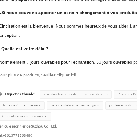
.Si nous pouvons apporter un certain changement à vos produit
Cincisation est la bienvenue! Nous sommes heureux de vous aider à amé
onception.
.Quelle est votre délai?
Normalement 7 jours ouvrables pour l'échantillon, 30 jours ouvrables p
our plus de produits, veuillez cliquer ici!
Étiquettes Chaudes :
constructeur double crémaillère de vélo
Plusieurs Po
Usine de Chine bike rack
rack de stationnement en gros
porte-vélos doub
Supports à vélos commercial
éhicule pionnier de Suzhou Co., Ltd.
l:
+8613771868480