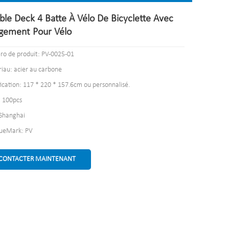
ble Deck 4 Batte À Vélo De Bicyclette Avec
gement Pour Vélo
o de produit: PV-0025-01
iau: acier au carbone
fication: 117 * 220 * 157.6cm ou personnalisé.
 100pcs
 Shanghai
ueMark: PV
CONTACTER MAINTENANT