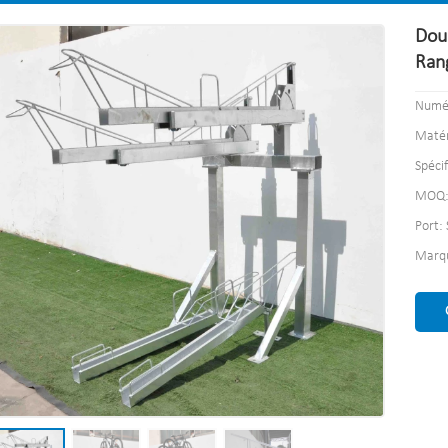
Dou
Ran
Numér
Matér
Spéci
MOQ:
Port:
Marq