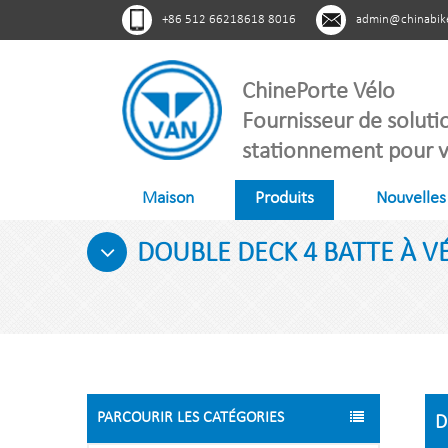
+86 512 66218618 8016
admin@chinabik
ChinePorte Vélo
Fournisseur de soluti
stationnement pour v
Maison
Produits
Nouvelles
DOUBLE DECK 4 BATTE À V
PARCOURIR LES CATÉGORIES
D