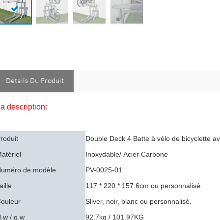
Détails Du Produit
a description:
roduit
Double Deck 4 Batte à vélo de bicyclette 
atériel
Inoxydable/
Acier Carbone
uméro de modèle
PV-0025-01
aille
117 * 220 * 157.6cm ou personnalisé.
ouleur
Sliver, noir, blanc ou personnalisé.
.w / g.w
92.7kg / 101.97KG