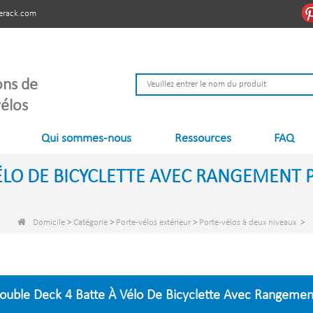
erack.com
ons de
élos
Qui sommes-nous
Ressources
FAQ
ÉLO DE BICYCLETTE AVEC RANGEMENT 
Domicile
>
Catégorie
>
Porte-vélos extérieur
>
Porte-vélos à deux niveaux
>
ouble Deck 4 Batte À Vélo De Bicyclette Avec Rangemen