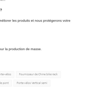
s?
liorer les produits et nous protégerons votre
our la production de masse.
rte-vélos
Fournisseur de Chine bike rack
le pont
Porte-vélos Vertical semi