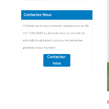
304
L1400*W1054*H840mm
épaisseur: 3mm
Tuyau : 50 mm* 2,5 mm
Poids net : 38 KG
Plaque d'acier : épaisseur :
Taille : 900*700 mm(L*L)
Contactez-Nous
Finition: revêtement en
2 mm
Traitement de Surface:
poudre/galvanisé à
Dimension：
polissage
N'hésitez pas à nous contacter! Appelez-nous au 86-
chaud/polissage
1325*1890*1830mm
137 7186 8480 ou envoyez-nous un courriel via
électrolytique
Poids : 370 kg/ensemble
Taille d'emballage :
admin@chinabikerack.com pour les demandes
1490*860*160mm 1
générales à tout moment!
pièces/ctn
Contactez-
nous
G