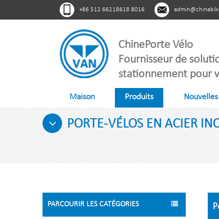
+86 512 66218618 8016
admin@chinabik
ChinePorte Vélo
Fournisseur de soluti
stationnement pour v
Maison
Produits
Nouvelles
PORTE-VÉLOS EN ACIER IN
PARCOURIR LES CATÉGORIES
P