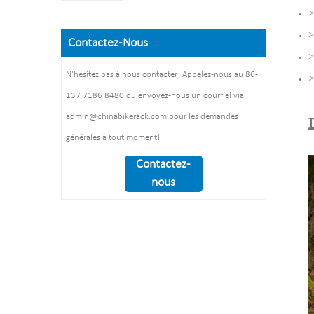
304
>
L1400*W1054*H840mm
épaisseur: 3mm
Tuyau : 50 mm* 2,5 mm
Poids net : 38 KG
Plaque d'acier : épaisseur :
>
Taille : 900*700 mm(L*L)
Contactez-Nous
Finition: revêtement en
2 mm
Traitement de Surface:
>
poudre/galvanisé à
Dimension：
polissage
N'hésitez pas à nous contacter! Appelez-nous au 86-
>
chaud/polissage
1325*1890*1830mm
137 7186 8480 ou envoyez-nous un courriel via
électrolytique
Poids : 370 kg/ensemble
Taille d'emballage :
admin@chinabikerack.com pour les demandes
1490*860*160mm 1
générales à tout moment!
pièces/ctn
Contactez-
nous