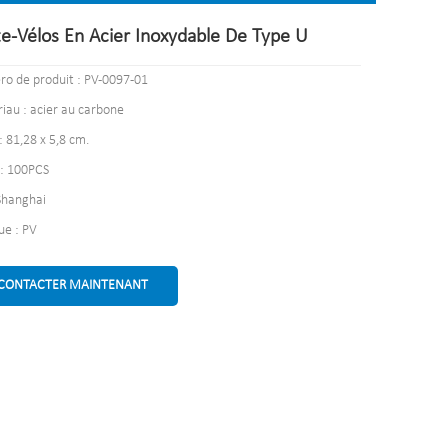
te-Vélos En Acier Inoxydable De Type U
o de produit : PV-0097-01
iau : acier au carbone
 : 81,28 x 5,8 cm.
: 100PCS
Shanghai
e : PV
CONTACTER MAINTENANT