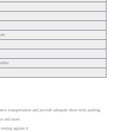
ton
vélos
native transportation and provide adequate short-term parking.
pus and more.
esting against it