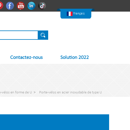
한국어
Pinterest
Facebook
Youtube
Linkedin
Nederlands
français
Contactez-nous
Solution 2022
e-vélos en forme de U
>
Porte-vélos en acier inoxydable de type U