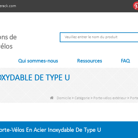
erack.com
ons de
élos
Qui sommes-nous
Ressources
FAQ
OXYDABLE DE TYPE U
Domicile
>
Catégorie
>
Porte-vélos extérieur
>
Port
orte-Vélos En Acier Inoxydable De Type U