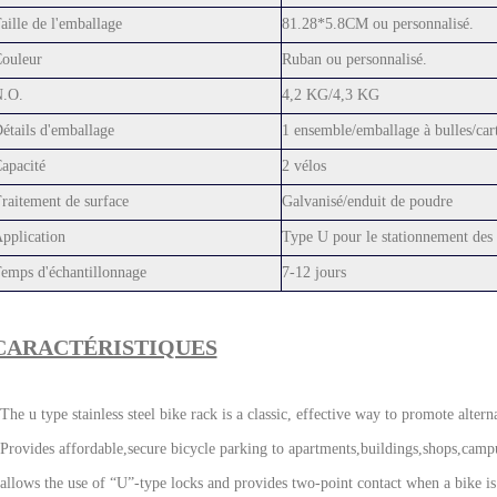
aille de l'emballage
81.28*5.8CM ou personnalisé.
ouleur
Ruban ou personnalisé.
.O.
4,2 KG/4,3 KG
étails d'emballage
1 ensemble/emballage à bulles/car
apacité
2 vélos
raitement de surface
Galvanisé/enduit de poudre
pplication
Type U pour le stationnement des 
emps d'échantillonnage
7-12 jours
CARACTÉRISTIQUES
The u type stainless steel bike rack is a classic, effective way to promote alter
Provides affordable,secure bicycle parking to apartments,buildings,shops,cam
allows the use of “U”-type locks and provides two-point contact when a bike is r