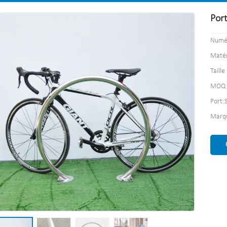
Por
Numér
Matér
Taille
MOQ 
Port:
Marqu