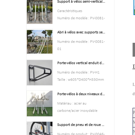
Support à vélos semi-vertical et rangement pour vélos, offre spéciale
Type : Stationnement et
remise à vélos
Caractéristiques
Couleur : jaune, noir, vert,
Numéro de modèle : PV-0081-
rouge ou personnalisé.
01
Style : aussi bien à l'intérieur
Abri à vélos avec supports semi-verticaux
Type : Stationnement et
qu'à l'extérieur
stockage de vélos
Numéro de modèle : PV-0081-
Matière : acier au carbone
Couleur: argent
01
Chargement : selon les
Style : aussi bien à l'intérieur
Type : Stationnement et
besoins du client
qu'à l'extérieur
Porte-vélos vertical enduit de poudre noire durable
stockage de vélos
Taille : 195*23,2*75 cm,
Matière : acier au carbone
La couleur noire
Numéro de modèle : PV-H1
200,55*23,2*75 cm, ou
Chargement : selon les
Style : aussi bien à l'intérieur
Taille : w605*D400*H330mm
personnalisé.
besoins du client
L
qu'à l'extérieur
Spécification : Tube rond :
Finition : galvanisée à chaud
Taille: hauteur 1463 mm,
Matière : acier au carbone
é
Porte-vélos à deux niveaux de haute qualité, porte-vélos à deux étages
￠16*1,2 mm
profondeur 1114 mm
Chargement : 2 à 10 vélos
Finition : Enduit de puissance
Matériau : acier au
Finition : galvanisé à chaud
(selon les besoins du client)
Poids net : 1,6 kg
carbone/acier inoxydable
P
Taille: hauteur 1463 mm,
Taille d'emballage: 6
Chargement : selon la taille de
profondeur 1114 mm
M
pièces/ctn
Support de pneu et de roue de vélo d'intérieur support d'étagère murale crochets de Garage
l'espace client, nous pouvons
Finition : galvanisé à chaud
MOQ : 100 pièces
N
concevoir en fonction de la
Numéro de produit : PV-0046-