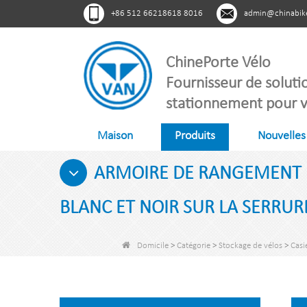
+86 512 66218618 8016
admin@chinabik
ChinePorte Vélo
Fournisseur de soluti
stationnement pour v
Maison
Produits
Nouvelles
ARMOIRE DE RANGEMENT D
BLANC ET NOIR SUR LA SERRUR
Domicile
>
Catégorie
>
Stockage de vélos
>
Casi