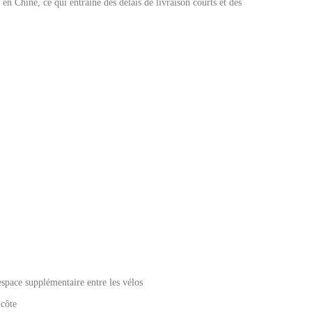
 en Chine, ce qui entraîne des délais de livraison courts et des
space supplémentaire entre les vélos
 côte