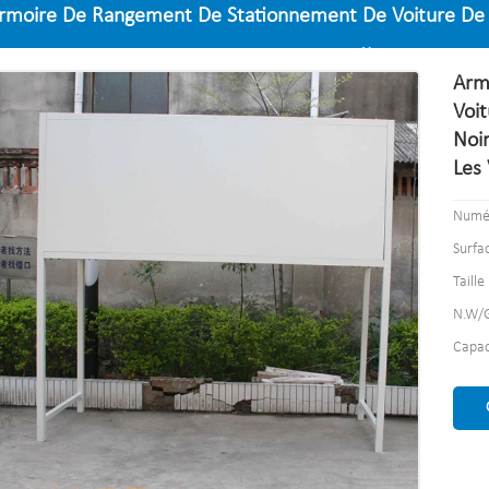
rmoire De Rangement De Stationnement De Voiture De Ga
a Serrure De Capot De Voiture Pour Les Vélos
Arm
Voit
Noi
Les 
Numér
Surfa
Tail
N.W/
Capaci