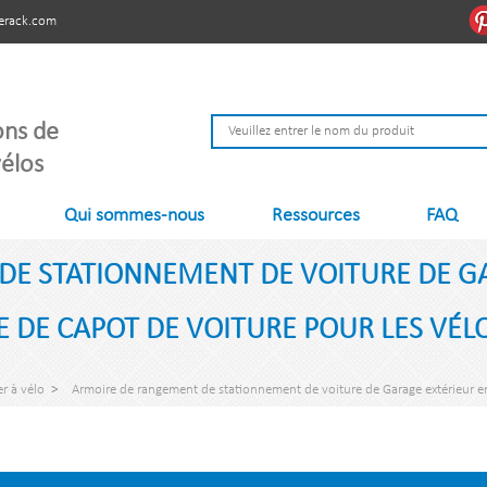
erack.com
ons de
élos
Qui sommes-nous
Ressources
FAQ
E STATIONNEMENT DE VOITURE DE GA
E DE CAPOT DE VOITURE POUR LES VÉL
er à vélo
>
Armoire de rangement de stationnement de voiture de Garage extérieur en a