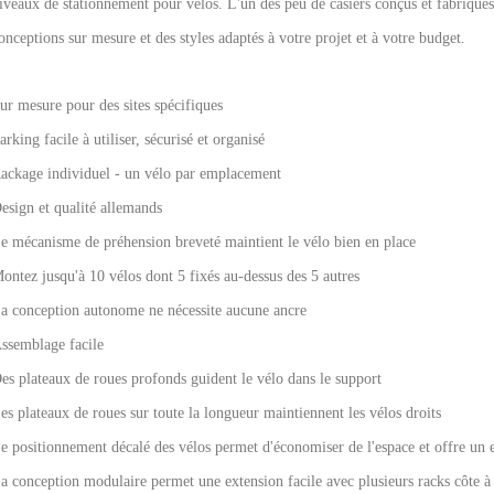
iveaux de stationnement pour vélos. L'un des
peu de casiers conçus et fabriqués
onceptions sur mesure et
des styles adaptés à votre projet et à votre budget.
ur mesure pour des sites spécifiques
arking facile à utiliser, sécurisé et organisé
ackage individuel - un vélo par emplacement
esign et qualité allemands
e mécanisme de préhension breveté maintient le vélo bien en place
ontez jusqu'à 10 vélos dont 5 fixés au-dessus des 5 autres
a conception autonome ne nécessite aucune ancre
ssemblage facile
es plateaux de roues profonds guident le vélo dans le support
es plateaux de roues sur toute la longueur maintiennent les vélos droits
e positionnement décalé des vélos permet d'économiser de l'espace et offre un e
a conception modulaire permet une extension facile avec plusieurs racks côte à