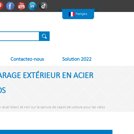
한국어
Pinterest
Facebook
Youtube
Linkedin
Nederlands
français
Contactez-nous
Solution 2022
RAGE EXTÉRIEUR EN ACIER
OS
cier blanc et noir sur la serrure de capot de voiture pour les vélos