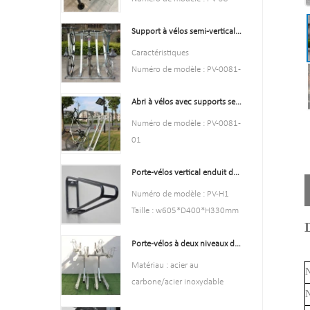
001
Support à vélos semi-vertical et rangement pour vélos, offre spéciale
Type : Stationnement et
remise à vélos
Caractéristiques
Couleur : jaune, noir, vert,
Numéro de modèle : PV-0081-
rouge ou personnalisé.
01
Style : aussi bien à l'intérieur
Abri à vélos avec supports semi-verticaux
Type : Stationnement et
qu'à l'extérieur
stockage de vélos
Numéro de modèle : PV-0081-
Matière : acier au carbone
Couleur: argent
01
Chargement : selon les
Style : aussi bien à l'intérieur
Type : Stationnement et
besoins du client
qu'à l'extérieur
Porte-vélos vertical enduit de poudre noire durable
stockage de vélos
Taille : 195*23,2*75 cm,
Matière : acier au carbone
La couleur noire
Numéro de modèle : PV-H1
200,55*23,2*75 cm, ou
Chargement : selon les
Style : aussi bien à l'intérieur
Taille : w605*D400*H330mm
personnalisé.
besoins du client
qu'à l'extérieur
Spécification : Tube rond :
Finition : galvanisée à chaud
Taille: hauteur 1463 mm,
Matière : acier au carbone
Porte-vélos à deux niveaux de haute qualité, porte-vélos à deux étages
￠16*1,2 mm
profondeur 1114 mm
Chargement : 2 à 10 vélos
Finition : Enduit de puissance
Matériau : acier au
Finition : galvanisé à chaud
N
(selon les besoins du client)
Poids net : 1,6 kg
carbone/acier inoxydable
Taille: hauteur 1463 mm,
N
Taille d'emballage: 6
Chargement : selon la taille de
profondeur 1114 mm