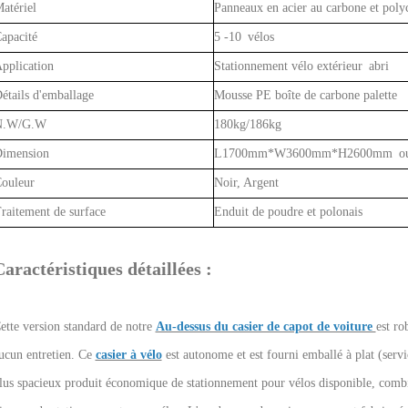
atériel
Panneaux en acier au carbone et poly
apacité
5 -10 vélos
pplication
Stationnement vélo extérieur abri
étails d'emballage
Mousse PE boîte de carbone palette
N.W/G.W
180kg/186kg
imension
L1700mm*W3600mm*H2600mm ou p
ouleur
Noir, Argent
raitement de surface
Enduit de poudre et polonais
aractéristiques détaillées :
ette version standard de notre
Au-dessus du casier de capot de voiture
est ro
ucun entretien. Ce
casier à vélo
est autonome et est fourni emballé à plat (servic
lus spacieux
produit économique de stationnement pour vélos disponible, combin