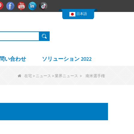
한국어
ピンタレスト
Facebook
ユーチューブ
リンクイン
Nederlands
日本語
問い合わせ
ソリューション 2022
在宅
>
ニュース
>
業界ニュース
>
南米選手権