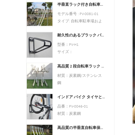
材質：炭素鋼
半垂直ラック付き自転車シェルター自転車保管庫
び保管庫
ローディング: 顧客の必要
色:シルバー
モデル番号 : PV-0081-01
性に従って
スタイル : 屋内と屋外の両
タイプ: 自転車駐車場およ
サイズ:195*23.2*75cm、
方
び保管庫
200.55*23.2*75cm、または
材質：炭素鋼
耐久性のあるブラック パウダー コーティングされた縦型バイク ラック
色:黒
カスタマイズされた.
ローディング：顧客のニー
スタイル : 屋内と屋外の両
型番：PV-H1
仕上げ: 熱間亜鉛メッキ
ズに応じて
方
サイズ：
サイズ：高さ1463mm、奥
材質：炭素鋼
w605×D400×H330mm
行き1114mm
積載：2〜10台の自転車
高品質 2 段自転車ラック 2 段自転車ラック
仕様: 丸管:￠16*1.2mm
仕上げ: 溶融亜鉛メッキ
（顧客のニーズに応じて）
仕上げ: パワーコーティン
材質：炭素鋼/ステンレス
サイズ：高さ1463mm、奥
グ
鋼
行き1114mm
正味重量: 1.6 kg
ローディング：顧客のスペ
仕上げ: 溶融亜鉛メッキ
パッキング サイズ:
インドア バイク タイヤとホイール ホルダー スタンド ウォール シェルフ ラック ガレージ フック
ースのサイズに応じて、サ
6pcs/ctn
イズに応じて設計できます
品番：PV-0046-01
MOQ: 100pcs
サイズ：W1977*D1130(駐
材質：炭素鋼
車スペースにより異なりま
仕様:10.2*59*28CM または
す)*H2500mm
高品質の半垂直自転車保管ラック屋外自転車駐車ラック
カスタマイズ。
仕上げ: 粉体塗装、溶融亜