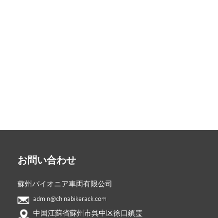
お問い合わせ
蘇州パイオニア車両有限公司
admin@chinabikerack.com
中国江蘇省蘇州市呉中区徐口鎮霊