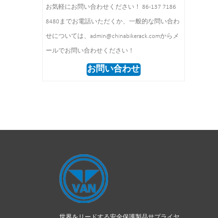
お気軽にお問い合わせください！ 86-137 7186
梱包サイズ：
8480までお電話いただくか、一般的な問い合わ
1490*860*160mm 1個/ctn
せについては、admin@chinabikerack.comからメ
ールでお問い合わせください！
お問い合わせ
世界をリードする安全保護製品サプライヤ