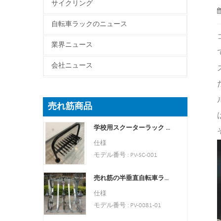
サイクリング
自転車ラックのニュース
業界ニュース
会社ニュース
売れ筋商品
学校用スクーターラック 両面スクータースタンドラック
仕様
モデル番号 : PV-SC-001
タイプ: 駐輪場と保管庫
売れ筋の半垂直自転車ラックと自転車保管庫
色: 黄色、黒、緑、赤、ま
たはカスタマイズ。
仕様
スタイル : 屋内と屋外の両
モデル番号 : PV-0081-01
方
タイプ: 自転車駐車場およ