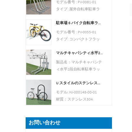
MOQ:100PCS
モデル番号 : PV-0081-01
鉛メッキ/電気研磨
港:上海
タイプ: 屋外自転車駐車ラ
梱包サイ
商標：PV
ック
ズ:2000*2000*2500mm(駐
駐車場 6 バイク自転車ラック中国自転車ラック メーカー
スタイル : 屋内と屋外の両
車スペース40台)
方
モデル番号 : PV-0055-01
粉体塗装、溶融亜鉛メッ
材質：炭素鋼
タイプ: コンパクトフラッ
キ/電気研磨
積載：2〜10台の自転車
トパック/スロット
（顧客のニーズに応じて）
マルチキャパシティ水平2段自転車駐車ラック
色: 黒/シルバー/イエロー/
サイズ:170.5*116*148セン
オプション
製品名：マルチキャパシテ
チメートル
スタイル:屋外/屋内
ィ水平2段自転車駐車ラッ
仕上げ: 溶融亜鉛メッキ
材質：炭素鋼/ステンレス
ク
鋼
U スタイルのステンレス製電気メッキ自転車ラック
材質： 炭素鋼
収容台数 : 自転車6台駐車可
仕上げ：粉体塗装
モデル: HJ-000148-00-01
能
ポスト： 80mm * 80mm 厚
材質：ステンレス304
サイズ：
さ: 3mm
パイプ：50mm×2.5mm
L1400*W1054*H840mm
鋼板：厚さ：2mm
サイズ: 900*700 ミリメー
正味重量:38KG
寸法：1325×1890×1830mm
トル (長さ*幅)
お問い合わせ
仕上げ: 粉体塗装/溶融亜鉛
重量： 370kg/セット
表面処理：研磨
メッキ/電解研磨