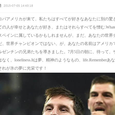
2015-07-05 14:43:18
コパアメリカが来て、私たちはすべてが好きなあなたに別の驚き.
ての人が幸せとあなたが好き、またはそれらすべてを憎む.Whate
スペインに属しているかもしれませんが、まだ、あなたの世界
だ、世界チャンピオンではない、が、あなたの名前はアメリカ
ルゼンチンの兄弟たちを導きました。
7月5日の朝に、待って
はなく、loneliness.Itは夢、精神のようなもの、life.Remem
それが氷の夢に光栄です！