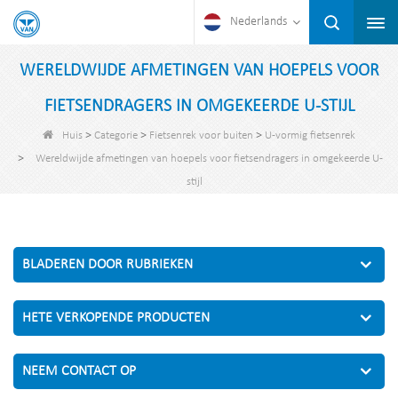
Nederlands
WERELDWIJDE AFMETINGEN VAN HOEPELS VOOR
FIETSENDRAGERS IN OMGEKEERDE U-STIJL
>
>
>
Huis
Categorie
Fietsenrek voor buiten
U-vormig fietsenrek
>
Wereldwijde afmetingen van hoepels voor fietsendragers in omgekeerde U-
stijl
BLADEREN DOOR RUBRIEKEN
HETE VERKOPENDE PRODUCTEN
NEEM CONTACT OP