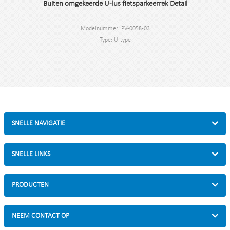
Buiten omgekeerde U-lus fietsparkeerrek Detail
Modelnummer: PV-0058-03
Type: U-type
Kleur: zwart / zilver / thermisch verzinkt
Stijl: buiten/binnen
Materiaal: koolstofstaal/roestvrij staal
Laden: parkeer 2 fietsen
Afmeting: B750*H800mm
Afwerking: Poedercoating/Thermisch verzinkt
Verpakkingsgrootte: 825*830*175mm
SNELLE NAVIGATIE
SNELLE LINKS
PRODUCTEN
NEEM CONTACT OP