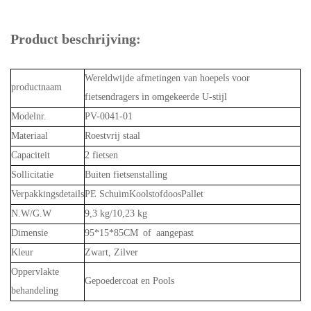
Product beschrijving:
Wereldwijde afmetingen van hoepels voor
productnaam
fietsendragers in omgekeerde U-stijl
Modelnr.
PV-0041-01
Materiaal
Roestvrij staal
Capaciteit
2 fietsen
Sollicitatie
Buiten fietsenstalling
Verpakkingsdetails
PE SchuimKoolstofdoosPallet
N.W/G.W
9,3 kg/10,23 kg
Dimensie
95*15*85CM of aangepast
Kleur
Zwart, Zilver
Oppervlakte
Gepoedercoat en Pools
behandeling