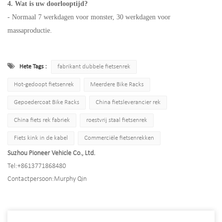
4. Wat is uw doorlooptijd?
- Normaal 7 werkdagen voor monster, 30 werkdagen voor
massaproductie.
Hete Tags :
fabrikant dubbele fietsenrek
Hot-gedoopt fietsenrek
Meerdere Bike Racks
Gepoedercoat Bike Racks
China fietsleverancier rek
China fiets rek fabriek
roestvrij staal fietsenrek
Fiets kink in de kabel
Commerciële fietsenrekken
Suzhou Pioneer Vehicle Co., Ltd.
Tel:
+8613771868480
Contactpersoon:
Murphy Qin