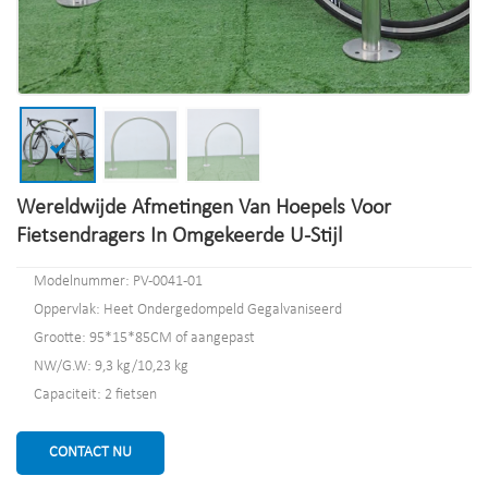
Wereldwijde Afmetingen Van Hoepels Voor
Fietsendragers In Omgekeerde U-Stijl
Modelnummer: PV-0041-01
Oppervlak: Heet Ondergedompeld Gegalvaniseerd
Grootte: 95*15*85CM of aangepast
NW/G.W: 9,3 kg/10,23 kg
Capaciteit: 2 fietsen
CONTACT NU