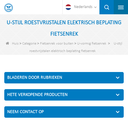
Nederlands
U-STIJL ROESTVRIJSTALEN ELEKTRISCH BEPLATING
FIETSENREK
>
>
>
>
Huis
Categorie
Fietsenrek voor buiten
U-vormig fietsenrek
U-stijl
roestvrijstalen elektrisch beplating fietsenrek
BLADEREN DOOR RUBRIEKEN
HETE VERKOPENDE PRODUCTEN
NEEM CONTACT OP