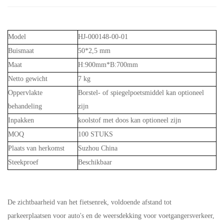
Model
HJ-000148-00-01
Buismaat
50*2,5 mm
Maat
H:900mm*B:700mm
Netto gewicht
7 kg
Oppervlakte
Borstel- of spiegelpoetsmiddel kan optioneel
behandeling
zijn
Inpakken
koolstof met doos kan optioneel zijn
MOQ
100 STUKS
Plaats van herkomst
Suzhou China
Steekproef
Beschikbaar
De zichtbaarheid van het fietsenrek, voldoende afstand tot
parkeerplaatsen voor auto's en de weersdekking voor voetgangersverkeer,