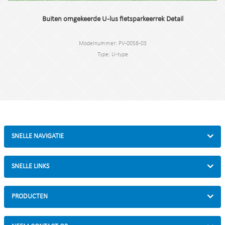
Buiten omgekeerde U-lus fietsparkeerrek Detail
Modelnummer: PV-0058-03
Type: U-type
Kleur: zwart / zilver / thermisch verzinkt
Stijl: buiten/binnen
Materiaal: koolstofstaal/roestvrij staal
Laden: parkeer 2 fietsen
Afmeting: B750*H800mm
Afwerking: Poedercoating/Thermisch verzinkt
Verpakkingsgrootte: 825*830*175mm
SNELLE NAVIGATIE
SNELLE LINKS
PRODUCTEN