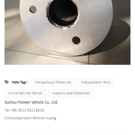
Hete Tags :
Hot-gedoopt fietsenrek
Fietsparkeren Rails
China fiets rek fabriek
roestvrij staal fietsenrek
Suzhou Pioneer Vehicle Co., Ltd.
Tel:
+86 0512 66218618
Contactpersoon:
Ronnie Huang