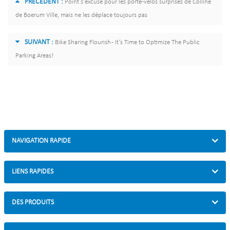
PRÉCÉDENT :
Point s'excuse pour les porte-vélos surprises de Colline
de Boerum Ville, mais ne les déplace toujours pas
SUIVANT :
Bike Sharing Flourish - It’s Time to Optimize The Public
Parking Areas!
NAVIGATION RAPIDE
LIENS RAPIDES
DES PRODUITS