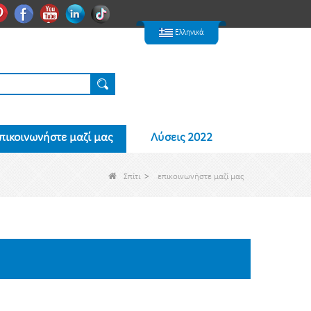
한국어
Pinterest
Facebook
Youtube
Linkedin
Nederlands
Ελληνικά
πικοινωνήστε μαζί μας
Λύσεις 2022
Σπίτι
>
επικοινωνήστε μαζί μας