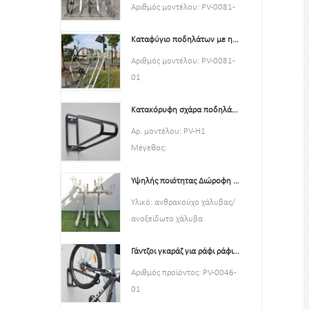
Πράσινο, Κόκκινο ή
Αριθμός μοντέλου: PV-0081-
Προσαρμοσμένο.
01
Στυλ: τόσο σε εσωτερικό όσο
Καταφύγιο ποδηλάτων με ημι-κάθετες σχάρες Αποθήκευση ποδηλάτων
Τύπος: Χώρος στάθμευσης και
και σε εξωτερικό χώρο
αποθήκευση ποδηλάτων
Αριθμός μοντέλου: PV-0081-
Υλικό: ανθρακούχο χάλυβα
Χρώμα: ασημί
01
Φόρτωση: Σύμφωνα με τις
Στυλ: τόσο σε εσωτερικό όσο
Τύπος: Χώρος στάθμευσης και
ανάγκες του πελάτη
και σε εξωτερικό χώρο
Κατακόρυφη σχάρα ποδηλάτου με ανθεκτική μαύρη επίστρωση πούδρας
αποθήκευση ποδηλάτων
Μέγεθος: 195*23,2*75cm,
Υλικό: ανθρακούχο χάλυβα
Χρωμα μαυρο
Αρ. μοντέλου: PV-H1
200,55*23,2*75cm, ή
Φόρτωση: Σύμφωνα με τις
Στυλ: τόσο σε εσωτερικό όσο
Μέγεθος:
Προσαρμοσμένο.
ανάγκες του πελάτη
και σε εξωτερικό χώρο
w605*D400*H330mm
Φινίρισμα: γαλβανισμένο εν
Μέγεθος: Ύψος 1463 mm,
Υλικό: ανθρακούχο χάλυβα
Υψηλής ποιότητας Διώροφη σχάρα ποδηλάτων Διώροφη σχάρα ποδηλάτων
Προδιαγραφές: Στρογγυλός
θερμώ
Βάθος 1114 mm
Φόρτωση: 2-10 ποδήλατα
σωλήνας:￠16*1,2mm
Υλικό: ανθρακούχο χάλυβας/
Φινίρισμα: γαλβανισμένο εν
(Ανάλογα με τις ανάγκες του
Φινίρισμα: Ηλεκτρική
ανοξείδωτο χάλυβα
θερμώ
πελάτη)
επίστρωση
Φόρτωση: σύμφωνα με το
Μέγεθος: Ύψος 1463 mm,
Καθαρό Βάρος: 1,6 kg
Γάντζοι γκαράζ για ράφι ράφι για εσωτερικούς χώρους ποδηλάτου και βάσης τροχού
μέγεθος του χώρου πελατών,
Βάθος 1114 mm
Μέγεθος συσκευασίας: 6
μπορούμε να σχεδιάσουμε
Αριθμός προϊόντος: PV-0046-
Φινίρισμα: γαλβανισμένο εν
τμχ/ctn
σύμφωνα με το μέγεθος
01
θερμώ
MOQ: 100 τεμ
Μέγεθος: W1977*D1130
Υλικό: ανθρακούχο χάλυβα