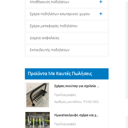
Αποθήκευση ποδηλάτων
Σχάρα ποδηλάτων εσωτερικού χώρου
Σχάρα μεταφοράς ποδηλάτου
Δοχεία ασφαλείας
Εκπαιδευτής ποδηλάτων
Προϊόντα Με Καυτές Πωλήσεις
Σχάρες σκούτερ για σχολεία Βάση στήριξης σκούτερ διπλής όψης
Προδιαγραφές
Αριθμός μοντέλου: PV-SC-001
Τύπος: Χώρος στάθμευσης και
Ημικατακόρυφη σχάρα και χώρος αποθήκευσης ποδηλάτων με καυτές πωλήσεις
αποθήκευση ποδηλάτων
Χρώμα: Κίτρινο, Μαύρο,
Προδιαγραφές