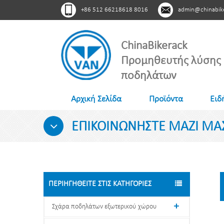
+86 512 66218618 8016
admin@chinabik
ChinaBikerack
Προμηθευτής λύσης
ποδηλάτων
Αρχική Σελίδα
Προϊόντα
Ειδ
ΕΠΙΚΟΙΝΩΝΉΣΤΕ ΜΑΖΊ ΜΑ
ΠΕΡΙΗΓΗΘΕΊΤΕ ΣΤΙΣ ΚΑΤΗΓΟΡΊΕΣ
Σχάρα ποδηλάτων εξωτερικού χώρου