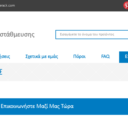
erack.com
 στάθμευσης
ήσεις
Σχετικά με εμάς
Πόροι
FAQ
Ε
Σ
Επικοινωνήστε Μαζί Μας Τώρα