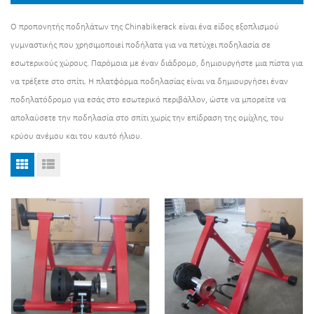
Ο προπονητής ποδηλάτων της Chinabikerack είναι ένα είδος εξοπλισμού
γυμναστικής που χρησιμοποιεί ποδήλατα για να πετύχει ποδηλασία σε
εσωτερικούς χώρους. Παρόμοια με έναν διάδρομο, δημιουργήστε μια πίστα για
να τρέξετε στο σπίτι. Η πλατφόρμα ποδηλασίας είναι να δημιουργήσει έναν
ποδηλατόδρομο για εσάς στο εσωτερικό περιβάλλον, ώστε να μπορείτε να
απολαύσετε την ποδηλασία στο σπίτι χωρίς την επίδραση της ομίχλης, του
κρύου ανέμου και του καυτό ήλιου.