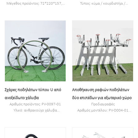
Μέγεθος προϊόντος: 72*220*157,6
Τύπος: κύμα / κουρδιστήρι /
εκ
σερπεντίνη / κορδέλα κ.λπ
Χωρητικότητα: Park 4 ποδήλατα
Στυλ: Εξωτερική/Εσωτερική
Στυλ: Εξωτερική/Εσωτερική
Υλικό: ανθρακούχο χάλυβα/
Υλικό: ανθρακούχο χάλυβα/
ανοξείδωτο χάλυβα
ανοξείδωτο χάλυβα
Μέγεθος: 2286*130*914,4mm
Β.Δ/Γ.Π:67,3KG/74,03KG
Φινίρισμα: βαφή πούδρας,
Φινίρισμα: βαφή πούδρας,
γαλβανισμένο εν θερμώ/ηλεκτρικό
γαλβανισμένο εν θερμώ/ηλεκτρικό
γυάλισμα
γυάλισμα
Μέγεθος συσκευασίας: 2386 * 140 *
925 mm 1 σετ / κουτί
Μπορεί να παρκάρει 7 ποδήλατα
Σχάρες ποδηλάτων τύπου U από
Αποθήκευση ραφιών ποδηλάτων
ανοξείδωτο χάλυβα
δύο επιπέδων για εξωτερικό χώρο
Αριθμός προϊόντος: PV-0097-01
Προδιαγραφές
Υλικό: ανθρακούχο χάλυβα
Αριθμός μοντέλου: PV-D004-01
Μέγεθος: 81,28*5,8 εκ
Τύπος: Σχάρα ποδηλάτων δύο
MOQ: 100 ΤΕΜ
επιπέδων για εξωτερικό χώρο
Λιμάνι: Σαγκάη
Χρώμα: Μαύρο, Σιβερ ή
Εμπορικό σήμα:PV
Προσαρμοσμένο.