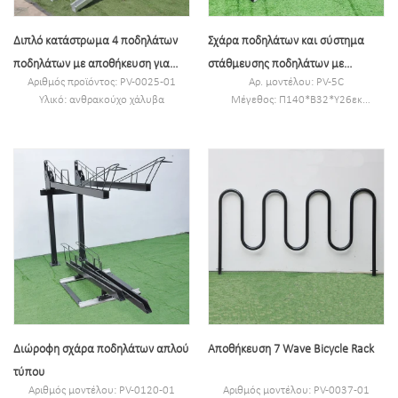
Διπλό κατάστρωμα 4 ποδηλάτων
Σχάρα ποδηλάτων και σύστημα
ποδηλάτων με αποθήκευση για
στάθμευσης ποδηλάτων με
Αριθμός προϊόντος: PV-0025-01
Αρ. μοντέλου: PV-5C
ποδήλατο
γαλβανισμό εν θερμώ
Υλικό: ανθρακούχο χάλυβα
Μέγεθος: Π140*Β32*Υ26εκ
Προδιαγραφή: 117 * 220 * 157,6cm
Προδιαγραφή: Τετράγωνος σωλήνας
ή προσαρμοσμένη.
30*30*2mm Στρογγυλός σωλήνας:
MOQ: 100pcs
￠16*1,5mm
Λιμάνι: Σαγκάη
Φινίρισμα: Γαλβανισμένο εν θερμώ
Εμπορικό σήμα: PV
Καθαρό Βάρος: 7,1 kg
Μέγεθος συσκευασίας:
145*35*30cm 2τμχ/χαρτοκιβώτιο
MOQ: 50 τεμ
Διώροφη σχάρα ποδηλάτων απλού
Αποθήκευση 7 Wave Bicycle Rack
τύπου
Αριθμός μοντέλου: PV-0120-01
Αριθμός μοντέλου: PV-0037-01