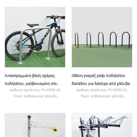
Αντεστραμμένη βάση σχάρας
Οθόνη γκαράζ ράφι ποδηλάτου
ποδηλάτου, γαλβανισμένη στο
δαπέδου για λάστιχα από χάλυβα
Αριθμός προϊόντος: PV-0058-03
Αριθμός προϊόντος: PV-0090-01
δάπεδο, σε σχήμα U
Υλικό: ανθρακούχο χάλυβα
Υλικό: ανθρακούχο χάλυβα
Προδιαγραφές: 85*15*85CM ή
Προδιαγραφές: 300 * 75 * 77,5 cm ή
Προσαρμοσμένο.
προσαρμοσμένο.
MOQ: 100 ΤΕΜ
MOQ: 100 τεμ.
Λιμάνι: Σαγκάη
Λιμάνι: Σαγκάη.
Εμπορικό σήμα:PV
Μάρκα: PV.