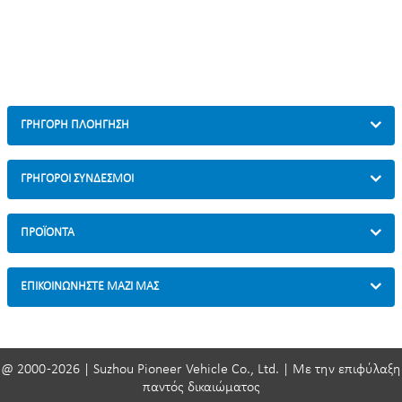
σετ/χαρτοκιβώτιο
Μπορεί να παρκάρει 1 ποδήλατο
ΓΡΉΓΟΡΗ ΠΛΟΉΓΗΣΗ
ΓΡΗΓΟΡΟΙ ΣΥΝΔΕΣΜΟΙ
ΠΡΟΪΌΝΤΑ
ΕΠΙΚΟΙΝΩΝΉΣΤΕ ΜΑΖΊ ΜΑΣ
@ 2000 -2026 | Suzhou Pioneer Vehicle Co., Ltd. | Με την επιφύλαξη
παντός δικαιώματος