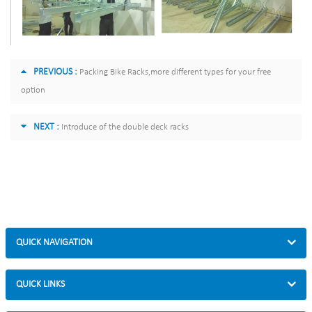
PREVIOUS :
Packing Bike Racks,more different types for your free
option
NEXT :
Introduce of the double deck racks
QUICK NAVIGATION
QUICK LINKS