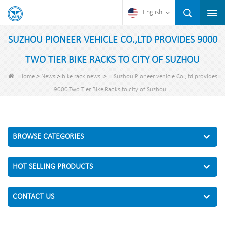
English
SUZHOU PIONEER VEHICLE CO.,LTD PROVIDES 9000
TWO TIER BIKE RACKS TO CITY OF SUZHOU
>
>
>
Home
News
bike rack news
Suzhou Pioneer vehicle Co.,ltd provides
9000 Two Tier Bike Racks to city of Suzhou
BROWSE CATEGORIES
HOT SELLING PRODUCTS
CONTACT US